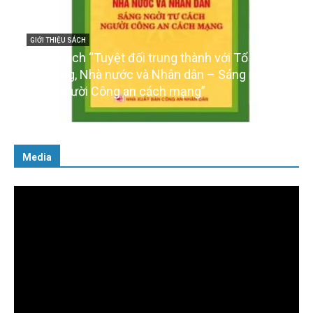
GIỚI THIỆU SÁCH
Cuốn sách “Tuyệt đối trung thành với Tổ quốc,
với Đảng, Nhà nước và Nhân dân – Sáng ngời tư
cách người Công an cách mạng”
06/02/2025
Media
Trình
chơi
Video