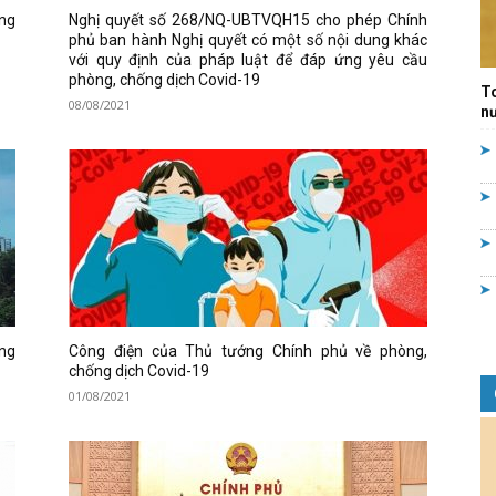
ng
Nghị quyết số 268/NQ-UBTVQH15 cho phép Chính
Quản
phủ ban hành Nghị quyết có một số nội dung khác
với quy định của pháp luật để đáp ứng yêu cầu
phòng, chống dịch Covid-19
T
08/08/2021
nư
lý
nhà
ờng
Công điện của Thủ tướng Chính phủ về phòng,
chống dịch Covid-19
01/08/2021
nước