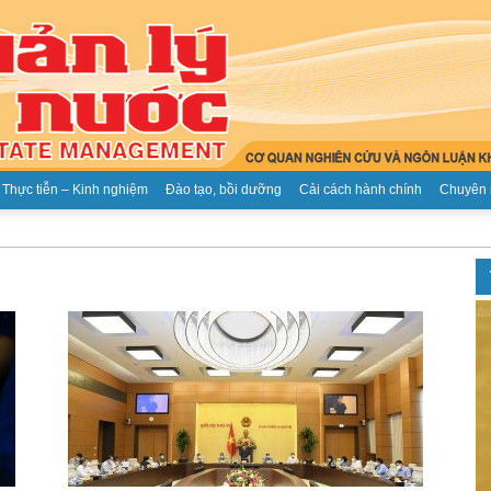
Thực tiễn – Kinh nghiệm
Đào tạo, bồi dưỡng
Cải cách hành chính
Chuyên 
Tạp
chí