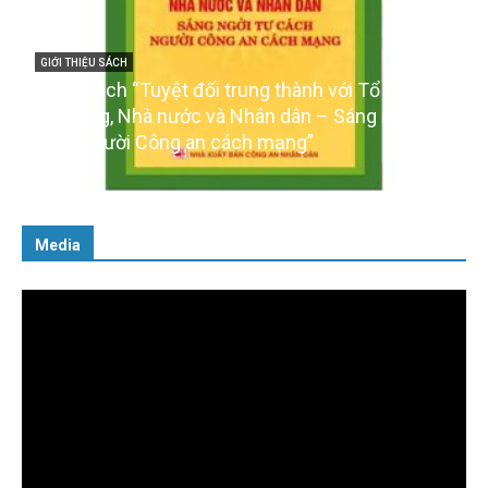
ổ quốc,
GIỚI THIỆU SÁCH
ngời tư
Ra mắt ba cuốn sách ảnh chào mừng Đại hội
của Đảng
16/01/2026
Media
Trình
chơi
Video