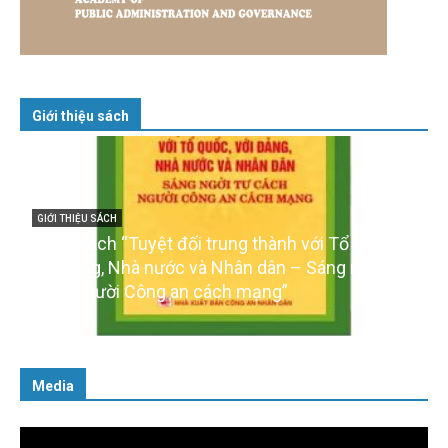
Giới thiệu sách
GIỚI THIỆU SÁCH
Cuốn sách “Tuyệt đối trung thành với Tổ quốc,
với Đảng, Nhà nước và Nhân dân – Sáng ngời tư
cách người Công an cách mạng”
06/02/2025
Media
Trình