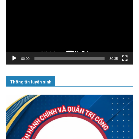
chơi
Video
00:00
30:35
Thông tin tuyển sinh