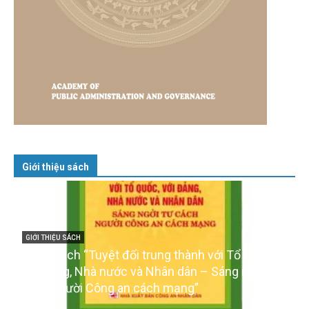
Giới thiệu sách
GIỚI THIỆU SÁCH
Cuốn sách “Tuyệt đối trung thành với Tổ quốc,
với Đảng, Nhà nước và Nhân dân – Sáng ngời tư
cách người Công an cách mạng”
06/02/2025