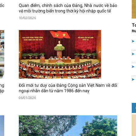
uốc
Quan điểm, chính sách của Đảng, Nhà nước về bảo
Quản
vệ môi trường biển trong thời kỳ hội nhập quốc tế
10/02/2026
T
nư
lý
ơng
Đổi mới tư duy của Đảng Cộng sản Việt Nam về đối
nhà
ập
ngoại nhân dân từ năm 1986 đến nay
06/01/2026
nước