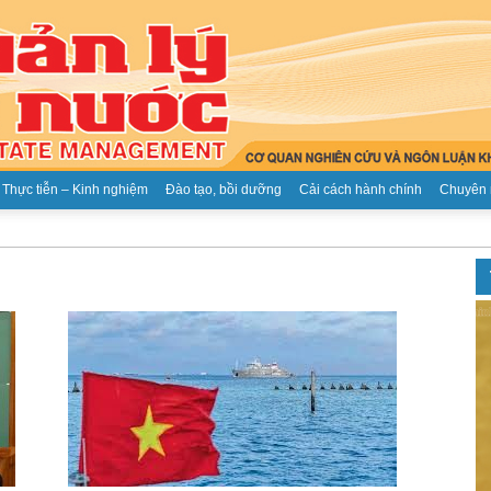
Thực tiễn – Kinh nghiệm
Đào tạo, bồi dưỡng
Cải cách hành chính
Chuyên 
Tạp
chí