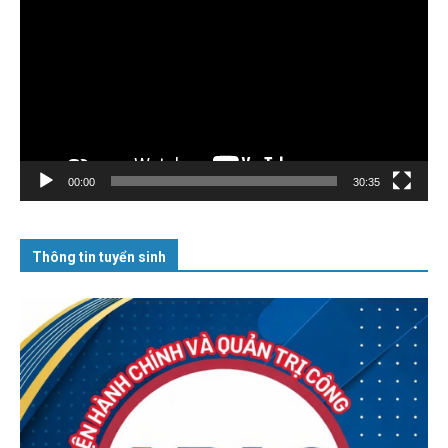
chơi
Video
00:00
30:35
Thông tin tuyển sinh