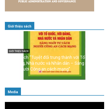
Giới thiệu sách
GIỚI THIỆU SÁCH
Cuốn sách “Tuyệt đối trung thành với Tổ quốc,
với Đảng, Nhà nước và Nhân dân – Sáng ngời tư
cách người Công an cách mạng”
06/02/2025
Media
Trình