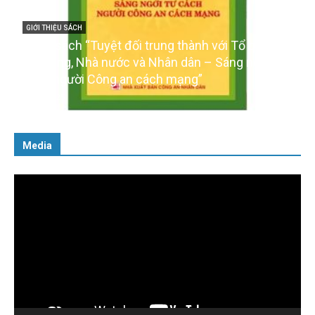
ỚI THIỆU SÁCH
ốn sách “Tuyệt đối trung thành với Tổ quốc,
GIỚI THIỆU
i Đảng, Nhà nước và Nhân dân – Sáng ngời tư
Ra mắt
ch người Công an cách mạng”
của Đả
/02/2025
16/01/202
Media
Trình
chơi
Video