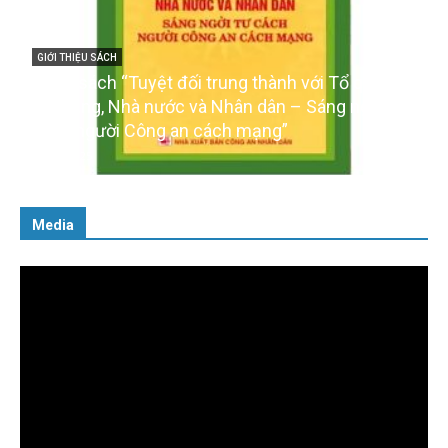
h với Tổ quốc,
GIỚI THIỆU SÁCH
 – Sáng ngời tư
Ra mắt ba cuốn sách ảnh chào mừng 
”
của Đảng
16/01/2026
Media
Trình
chơi
Video