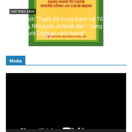
ới Tổ quốc,
GIỚI THIỆU SÁCH
Sáng ngời tư
Ra mắt ba cuốn sách ảnh chào mừng Đại
của Đảng
16/01/2026
Media
Trình
chơi
Video