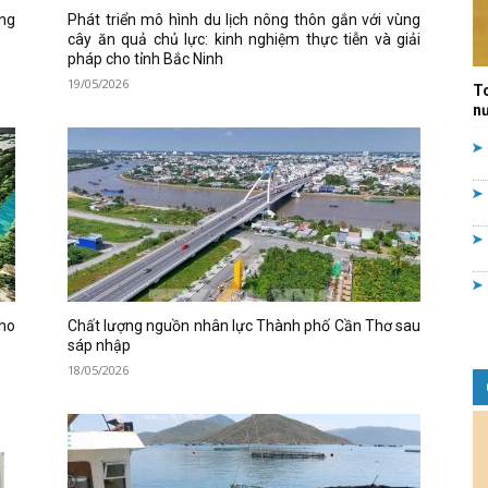
ộng
Phát triển mô hình du lịch nông thôn gắn với vùng
Quản
cây ăn quả chủ lực: kinh nghiệm thực tiễn và giải
pháp cho tỉnh Bắc Ninh
19/05/2026
T
nư
lý
nhà
cho
Chất lượng nguồn nhân lực Thành phố Cần Thơ sau
sáp nhập
18/05/2026
nước