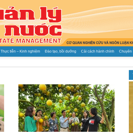
Thực tiễn – Kinh nghiệm
Đào tạo, bồi dưỡng
Cải cách hành chính
Chuyên 
Tạp
chí