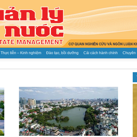
Thực tiễn – Kinh nghiệm
Đào tạo, bồi dưỡng
Cải cách hành chính
Chuyên 
Tạp
chí