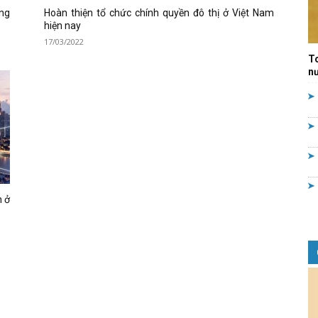
ng
Hoàn thiện tổ chức chính quyền đô thị ở Việt Nam
Quản
hiện nay
17/03/2022
T
nư
lý
h ở
nhà
nước