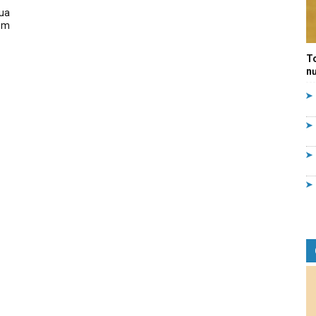
qua
Quản
ằm
T
nư
lý
nhà
nước