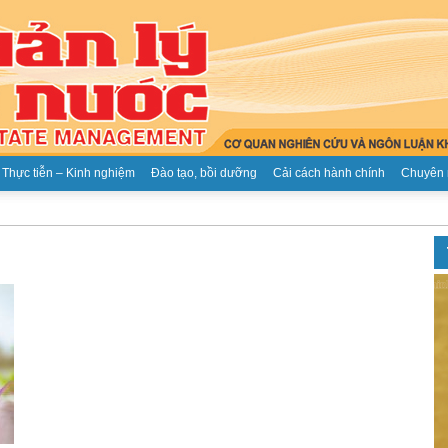
Thực tiễn – Kinh nghiệm
Đào tạo, bồi dưỡng
Cải cách hành chính
Chuyên 
Tạp
chí