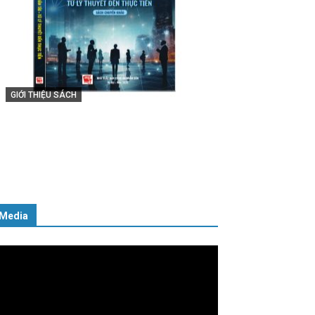
GIỚI THIỆU SÁCH
Cuốn sách “Tuyệt đối trung thành
với Tổ quốc, với Đảng, Nhà nước và
Nhân dân – Sáng ngời tư cách
người Công an cách mạng”
06/02/2025
Media
ình
ơi
deo