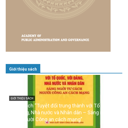
Giới thiệu sách
GIỚI THIỆU SÁCH
Cuốn sách “Tuyệt đối trung thành với Tổ quốc,
với Đảng, Nhà nước và Nhân dân – Sáng ngời tư
cách người Công an cách mạng”
06/02/2025