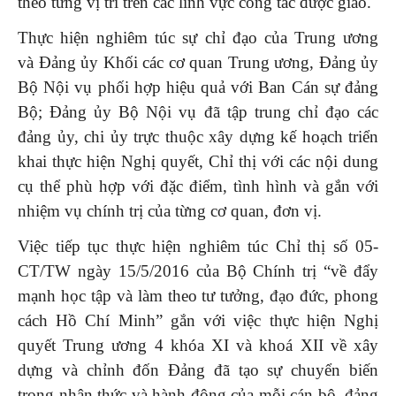
theo từng vị trí trên các lĩnh vực công tác được giao.
Thực hiện nghiêm túc sự chỉ đạo của Trung ương
và Đảng ủy Khối các cơ quan Trung ương, Đảng ủy
Bộ Nội vụ phối hợp hiệu quả với Ban Cán sự đảng
Bộ; Đảng ủy Bộ Nội vụ đã tập trung chỉ đạo các
đảng ủy, chi ủy trực thuộc xây dựng kế hoạch triển
khai thực hiện Nghị quyết, Chỉ thị với các nội dung
cụ thể phù hợp với đặc điểm, tình hình và gắn với
nhiệm vụ chính trị của từng cơ quan, đơn vị.
Việc tiếp tục thực hiện nghiêm túc Chỉ thị số 05-
CT/TW ngày 15/5/2016 của Bộ Chính trị “về đẩy
mạnh học tập và làm theo tư tưởng, đạo đức, phong
cách Hồ Chí Minh” gắn với việc thực hiện Nghị
quyết Trung ương 4 khóa XI và khoá XII về xây
dựng và chỉnh đốn Đảng đã tạo sự chuyển biến
trong nhận thức và hành động của mỗi cán bộ, đảng