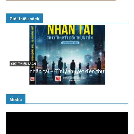
Giới thiệu sách
GIỚI THIỆU SÁCH
Cuốn sách “Tuyệt đối trung thành với Tổ quốc,
với Đảng, Nhà nước và Nhân dân – Sáng ngời
tư cách người Công an cách mạng”
06/02/2025
Media
Trình
chơi
Video