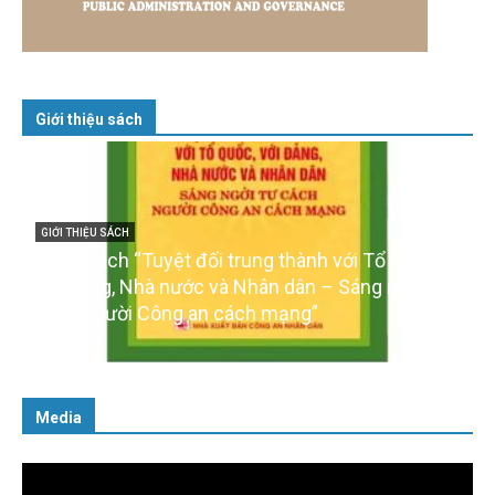
Giới thiệu sách
GIỚI THIỆU SÁCH
Cuốn sách “Tuyệt đối trung thành với Tổ quốc,
với Đảng, Nhà nước và Nhân dân – Sáng ngời tư
cách người Công an cách mạng”
06/02/2025
Media
Trình