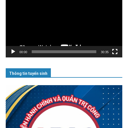
chơi
Video
00:00
30:35
Thông tin tuyển sinh