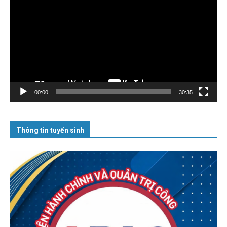
chơi
Video
00:00
30:35
Thông tin tuyển sinh