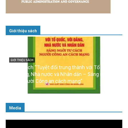
Giới thiệu sách
GIỚI THIỆU SÁCH
Cuốn sách “Tuyệt đối trung thành với Tổ quốc,
với Đảng, Nhà nước và Nhân dân – Sáng ngời tư
cách người Công an cách mạng”
06/02/2025
Media
Trình