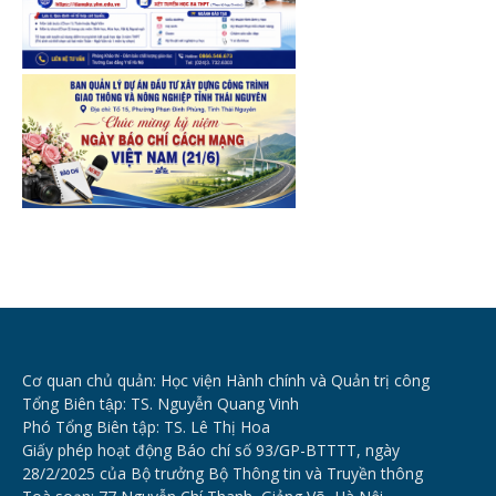
Cơ quan chủ quản: Học viện Hành chính và Quản trị công
Tổng Biên tập: TS. Nguyễn Quang Vinh
Phó Tổng Biên tập: TS. Lê Thị Hoa
Giấy phép hoạt động Báo chí số 93/GP-BTTTT, ngày
28/2/2025 của Bộ trưởng Bộ Thông tin và Truyền thông