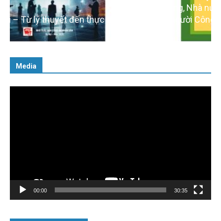
với Đảng, Nhà nước và Nhân dân – Sáng ngời tư
cách người Công an cách mạng”
06/02/2025
Media
Trình
chơi
Video
00:00
30:35