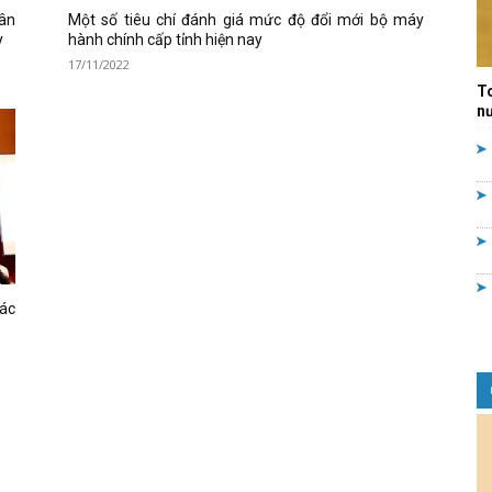
hân
Một số tiêu chí đánh giá mức độ đổi mới bộ máy
Quản
y
hành chính cấp tỉnh hiện nay
17/11/2022
T
nư
lý
các
nhà
nước