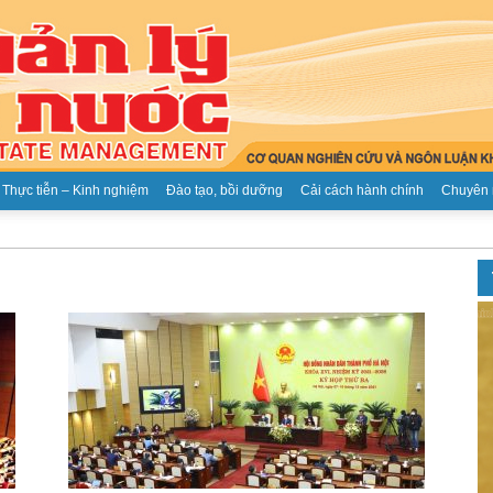
Thực tiễn – Kinh nghiệm
Đào tạo, bồi dưỡng
Cải cách hành chính
Chuyên 
Tạp
chí