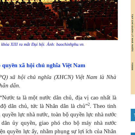
hóa XIII ra mắt Đại hội. Ảnh: baochinhphu.vn.
 quyền xã hội chủ nghĩa Việt Nam
PQ) xã hội chủ nghĩa (XHCN) Việt Nam là Nhà
hân dân.
Nước ta là một nước dân chủ, địa vị cao nhất là
2
 độ dân chủ, tức là Nhân dân là chủ”
. Theo tinh
ủa quyền lực nhà nước, toàn bộ quyền lực nhà nước
 dân ủy quyền, giao phó cho bộ máy nhà nước
iện quyền lực ấy, nhằm phụng sự lợi ích của Nhân