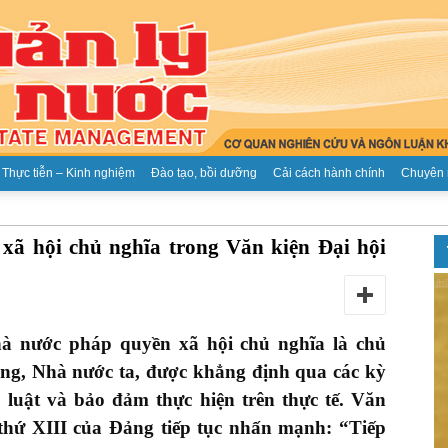
Thực tiễn – Kinh nghiệm
Đào tạo, bồi dưỡng
Cải cách hành chính
Chuyên 
Tạp
ã hội chủ nghĩa trong Văn kiện Đại hội
à nước pháp quyền xã hội chủ nghĩa là chủ
chí
ng, Nhà nước ta, được khẳng định qua các kỳ
 luật và bảo đảm thực hiện trên thực tế. Văn
 thứ XIII của Đảng tiếp tục nhấn mạnh: “Tiếp