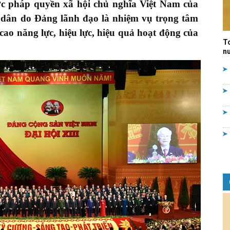
ớc pháp quyền xã hội chủ nghĩa Việt Nam của
Quản
dân do Đảng lãnh đạo là nhiệm vụ trọng tâm
 cao năng lực, hiệu lực, hiệu quả hoạt động của
T
nư
lý
nhà
nước