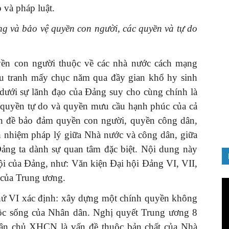
 và pháp luật.
 và bảo vệ quyền con người, các quyền và tự do
yền con người thuộc về các nhà nước cách mạng
GIỚI THIỆU SÁCH
 tranh mấy chục năm qua đầy gian khổ hy sinh
Quản trị nhân tài – Từ lý thuyết
 dưới sự lãnh đạo của Đảng suy cho cùng chính là
đến thực tiễn
 quyền tự do và quyền mưu cầu hạnh phúc của cả
08/12/2025
ấn đề bảo đảm quyền con người, quyền công dân,
h nhiệm pháp lý giữa Nhà nước và công dân, giữa
ng ta dành sự quan tâm đặc biệt. Nội dung này
ội của Đảng, như: Văn kiện Đại hội Đảng VI, VII,
 của Trung ương.
Tr
ch
thứ VI xác định: xây dựng một chính quyền không
Vi
cuộc sống của Nhân dân. Nghị quyết Trung ương 8
 dân chủ XHCN là vấn đề thuộc bản chất của Nhà