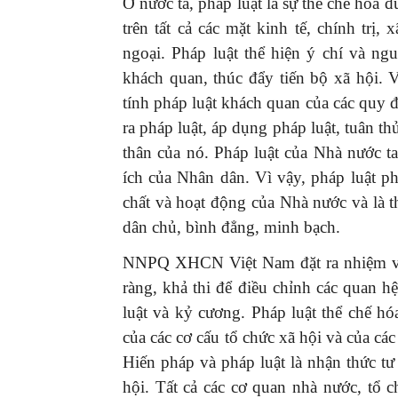
Ở nước ta, pháp luật là sự thể chế hóa
trên tất cả các mặt kinh tế, chính trị,
ngoại. Pháp luật thể hiện ý chí và n
khách quan, thúc đẩy tiến bộ xã hội. 
tính pháp luật khách quan của các quy đ
ra pháp luật, áp dụng pháp luật, tuân t
thân của nó. Pháp luật của Nhà nước t
ích của Nhân dân. Vì vậy, pháp luật ph
chất và hoạt động của Nhà nước và là th
dân chủ, bình đẳng, minh bạch.
NNPQ XHCN Việt Nam đặt ra nhiệm vụ 
ràng, khả thi để điều chỉnh các quan hệ
luật và kỷ cương. Pháp luật thể chế hóa
của các cơ cấu tổ chức xã hội và của các
Hiến pháp và pháp luật là nhận thức tư 
hội. Tất cả các cơ quan nhà nước, tổ 