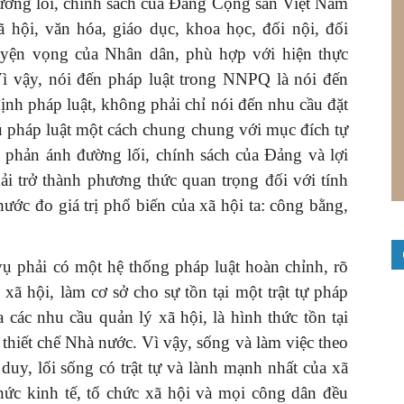
 đường lối, chính sách của Đảng Cộng sản Việt Nam
 xã hội, văn hóa, giáo dục, khoa học, đối nội, đối
guyện vọng của Nhân dân, phù hợp với hiện thực
Vì vậy, nói đến pháp luật trong NNPQ là nói đến
ịnh pháp luật, không phải chỉ nói đến nhu cầu đặt
hủ pháp luật một cách chung chung với mục đích tự
a phản ánh đường lối, chính sách của Đảng và lợi
ải trở thành phương thức quan trọng đối với tính
ước đo giá trị phổ biến của xã hội ta: công bằng,
phải có một hệ thống pháp luật hoàn chỉnh, rõ
 xã hội, làm cơ sở cho sự tồn tại một trật tự pháp
 các nhu cầu quản lý xã hội, là hình thức tồn tại
 thiết chế Nhà nước. Vì vậy, sống và làm việc theo
duy, lối sống có trật tự và lành mạnh nhất của xã
chức kinh tế, tổ chức xã hội và mọi công dân đều