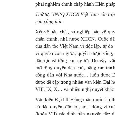
phải nghiêm chỉnh chấp hành Hiến pháp
Thứ tư, NNPQ XHCN Việt Nam tôn trọng
của công dân.
Xét về bản chất, sự nghiệp bảo vệ qu
chân chính, nhà nước XHCN. Cuộc đấu
của dân tộc Việt Nam vì độc lập, tự do
vì quyền con người, quyền được sống,
dân tộc và từng con người. Do vậy, v
mở rộng quyền dân chủ, nâng cao trác
công dân với Nhà nước… luôn được Đả
được đề cập trong nhiều văn kiện Đại h
VIII, IX, X… và nhiều nghị quyết khác
Văn kiện Đại hội Đảng toàn quốc lần 
có đặc quyền, đặc lợi, hoạt động vì 
(khóa VII) xác định trên nguyên tắc: