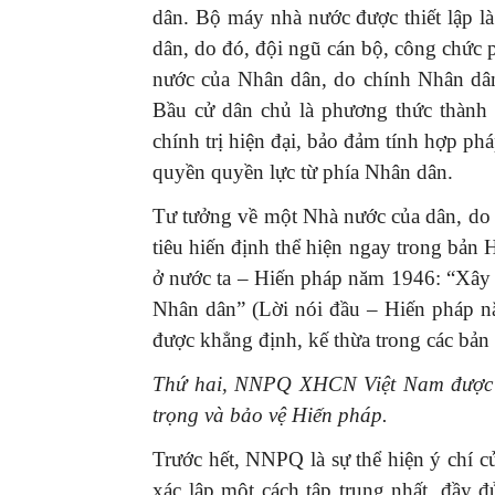
dân. Bộ máy nhà nước được thiết lập 
dân, do đó, đội ngũ cán bộ, công chức
nước của Nhân dân, do chính Nhân dân
Bầu cử dân chủ là phương thức thành 
chính trị hiện đại, bảo đảm tính hợp ph
quyền quyền lực từ phía Nhân dân.
Tư tưởng về một Nhà nước của dân, do 
tiêu hiến định thể hiện ngay trong bản 
ở nước ta – Hiến pháp năm 1946: “Xây
Nhân dân” (Lời nói đầu – Hiến pháp n
được khẳng định, kế thừa trong các bả
Thứ hai, NNPQ XHCN Việt Nam được tổ
trọng và bảo vệ Hiến pháp.
Trước hết, NNPQ là sự thể hiện ý chí c
xác lập một cách tập trung nhất, đầy 