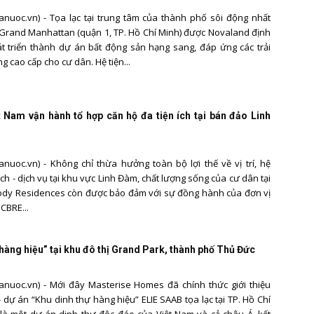
nuoc.vn) - Tọa lạc tại trung tâm của thành phố sôi động nhất
Grand Manhattan (quận 1, TP. Hồ Chí Minh) được Novaland định
 triển thành dự án bất động sản hạng sang, đáp ứng các trải
 cao cấp cho cư dân. Hệ tiện...
 Nam vận hành tổ hợp căn hộ đa tiện ích tại bán đảo Linh
nuoc.vn) - Không chỉ thừa hưởng toàn bộ lợi thế về vị trí, hệ
ích - dịch vụ tại khu vực Linh Đàm, chất lượng sống của cư dân tại
ody Residences còn được bảo đảm với sự đồng hành của đơn vị
CBRE...
 hàng hiệu” tại khu đô thị Grand Park, thành phố Thủ Đức
nuoc.vn) - Mới đây Masterise Homes đã chính thức giới thiệu
- dự án “Khu dinh thự hàng hiệu” ELIE SAAB tọa lạc tại TP. Hồ Chí