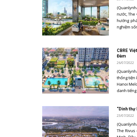
(Quanlynha
nước, The 
hướng phát
nghiệm sống
CBRE Việt
Đàm
26/07/2022
(Quanlynha
thống tiện 
Hanoi Mel
danh tiếng 
“Dinh thự
23/07/2022
(Quanlynha
The Rivus 