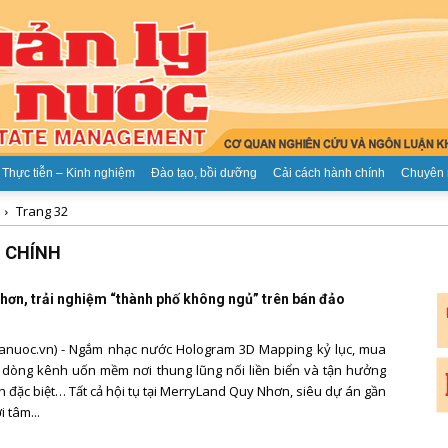
Thực tiễn – Kinh nghiệm
Đào tạo, bồi dưỡng
Cải cách hành chính
Chuyên 
Trang 32
Tạp
I CHÍNH
hơn, trải nghiệm “thành phố không ngủ” trên bán đảo
anuoc.vn) - Ngắm nhạc nước Hologram 3D Mapping kỷ lục, mua
chí
dòng kênh uốn mềm nơi thung lũng nối liền biển và tận hưởng
nh đặc biệt… Tất cả hội tụ tại MerryLand Quy Nhơn, siêu dự án gần
i tâm...