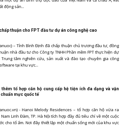
là một dự án dinh thự độc đáo của Việt Nam và cả châu Á, kết
t động sản...
 chấp thuận cho FPT đầu tư dự án công nghệ cao
nuoc) – Tỉnh Bình Định đã chấp thuận chủ trương đầu tư, đồng
thuận nhà đầu tư cho Công ty TNHH Phần mềm FPT thực hiện dự
 Trung tâm nghiên cứu, sản xuất và đào tạo chuyên gia công
ftware tại khu vực...
 thêm tổ hợp căn hộ cung cấp hệ tiện ích đa dạng và vận
 chuẩn mực quốc tế
anuoc.vn) - Hanoi Melody Residences – tổ hợp căn hộ vừa ra
y Nam Linh Đàm, TP. Hà Nội tích hợp đầy đủ tiêu chí về một cuộc
c cho tổ ấm. Nơi đây thiết lập một chuẩn sống mới của khu vực