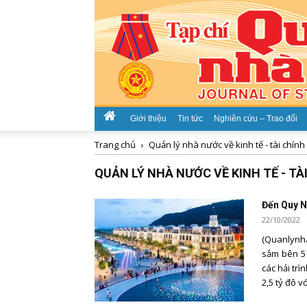
Giới thiệu
Tin tức
Nghiên cứu – Trao đổi
Trang chủ
Quản lý nhà nước về kinh tế - tài chính
QUẢN LÝ NHÀ NƯỚC VỀ KINH TẾ - TÀ
Đến Quy N
22/10/2022
(Quanlynh
sắm bên 5 
các hải trì
2,5 tỷ đô vớ