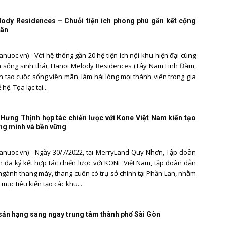
Quản
ody Residences – Chuỗi tiện ích phong phú gắn kết cộng
dân
nuoc.vn) - Với hệ thống gần 20 hệ tiện ích nội khu hiện đại cùng
 sống sinh thái, Hanoi Melody Residences (Tây Nam Linh Đàm,
ến tạo cuộc sống viên mãn, làm hài lòng mọi thành viên trong gia
lý
hệ. Tọa lạc tại...
Hưng Thịnh hợp tác chiến lược với Kone Việt Nam kiến tạo
ông minh và bền vững
nhà
nuoc.vn) - Ngày 30/7/2022, tại MerryLand Quy Nhơn, Tập đoàn
 đã ký kết hợp tác chiến lược với KONE Việt Nam, tập đoàn dẫn
ngành thang máy, thang cuốn có trụ sở chính tại Phần Lan, nhằm
ục tiêu kiến tạo các khu...
nước
sản hạng sang ngay trung tâm thành phố Sài Gòn