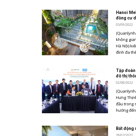
Hanoi Mel
đồng cư 
05/09/2022
(Quanlynha
không gian
Hà Nội) ki
đình đa thế 
Tập đoàn 
đô thị th
02/08/2022
(Quanlynha
Hưng Thịnh
đầu trong 
hướng đến m
Bất động 
28/07/2022