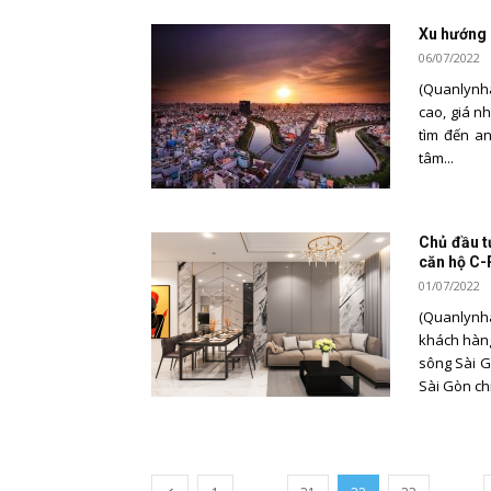
Xu hướng 
06/07/2022
(Quanlynha
cao, giá nh
tìm đến a
tâm...
Chủ đầu t
căn hộ C-
01/07/2022
(Quanlynha
khách hàng
sông Sài G
Sài Gòn chi