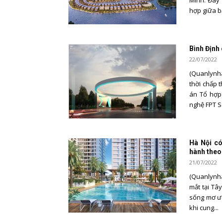
Minh. Đây 
hợp giữa bấ
Bình Định
22/07/2022
(Quanlynha
thời chấp 
án Tổ hợp
nghệ FPT So
Hà Nội có
hành theo
21/07/2022
(Quanlynh
mắt tại Tâ
sống mơ ướ
khi cung...