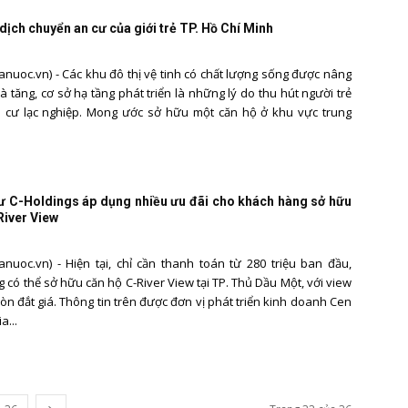
dịch chuyển an cư của giới trẻ TP. Hồ Chí Minh
nuoc.vn) - Các khu đô thị vệ tinh có chất lượng sống được nâng
à tăng, cơ sở hạ tầng phát triển là những lý do thu hút người trẻ
n cư lạc nghiệp. Mong ước sở hữu một căn hộ ở khu vực trung
ư C-Holdings áp dụng nhiều ưu đãi cho khách hàng sở hữu
River View
nuoc.vn) - Hiện tại, chỉ cần thanh toán từ 280 triệu ban đầu,
 có thể sở hữu căn hộ C-River View tại TP. Thủ Dầu Một, với view
òn đắt giá. Thông tin trên được đơn vị phát triển kinh doanh Cen
a...