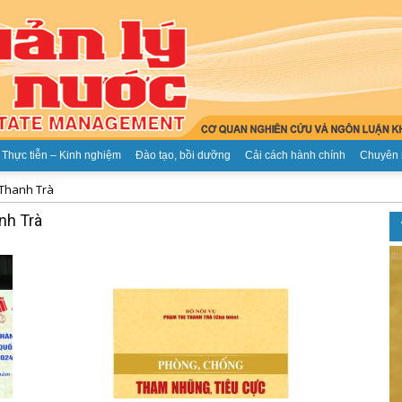
Thực tiễn – Kinh nghiệm
Đào tạo, bồi dưỡng
Cải cách hành chính
Chuyên 
 Thanh Trà
Tạp
nh Trà
chí