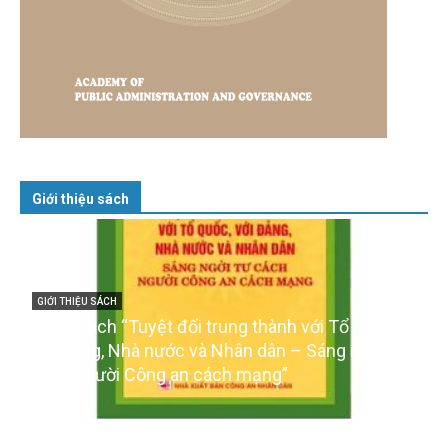
Giới thiệu sách
GIỚI THIỆU SÁCH
Cuốn sách “Tuyệt đối trung thành với Tổ quốc,
với Đảng, Nhà nước và Nhân dân – Sáng ngời tư
cách người Công an cách mạng”
06/02/2025