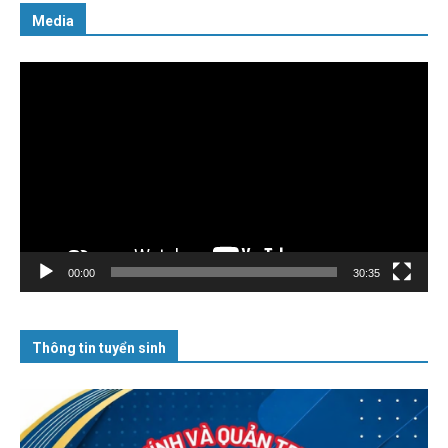
Media
Trình
chơi
Video
00:00
30:35
Thông tin tuyển sinh