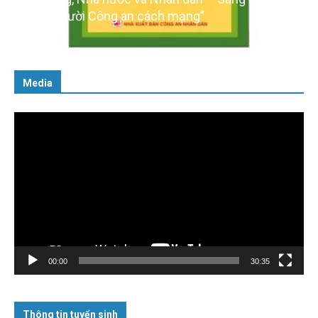
cách người Công an cách mạng”
06/02/2025
Media
Trình
chơi
Video
00:00
30:35
Thông tin tuyển sinh