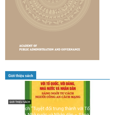
Giới thiệu sách
GIỚI THIỆU SÁCH
Cuốn sách “Tuyệt đối trung thành với Tổ quốc,
với Đảng, Nhà nước và Nhân dân – Sáng ngời tư