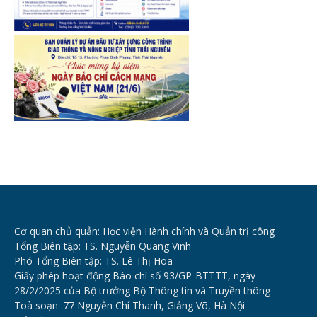
Cơ quan chủ quản: Học viện Hành chính và Quản trị công
Tổng Biên tập: TS. Nguyễn Quang Vinh
Phó Tổng Biên tập: TS. Lê Thị Hoa
Giấy phép hoạt động Báo chí số 93/GP-BTTTT, ngày
28/2/2025 của Bộ trưởng Bộ Thông tin và Truyền thông
Toà soạn: 77 Nguyễn Chí Thanh, Giảng Võ, Hà Nội