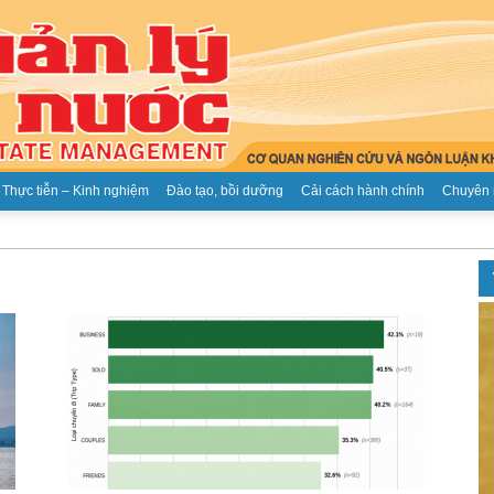
Thực tiễn – Kinh nghiệm
Đào tạo, bồi dưỡng
Cải cách hành chính
Chuyên 
Tạp
chí