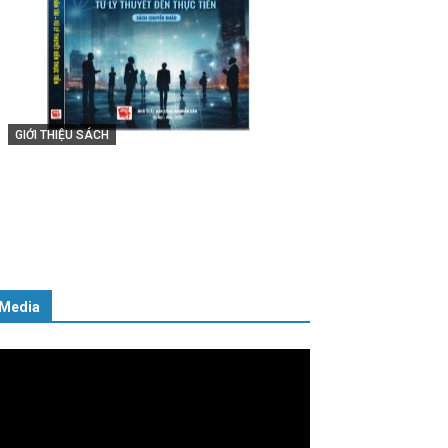
GIỚI THIỆU SÁCH
Cuốn sách “Tuyệt đối trung thành
với Tổ quốc, với Đảng, Nhà nước và
Nhân dân – Sáng ngời tư cách
người Công an cách mạng”
06/02/2025
Media
ình
ơi
deo