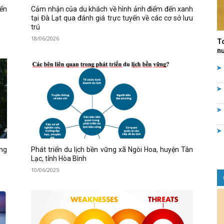
iển
Cảm nhận của du khách về hình ảnh điểm đến xanh
Quản
tại Đà Lạt qua đánh giá trực tuyến về các cơ sở lưu
trú
18/06/2026
T
nư
lý
nhà
ong
Phát triển du lịch bền vững xã Ngòi Hoa, huyện Tân
Lạc, tỉnh Hòa Bình
10/06/2025
nước