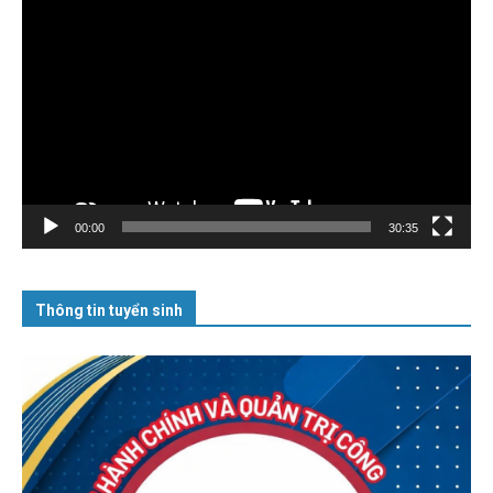
Trình
chơi
Video
00:00
30:35
Thông tin tuyển sinh