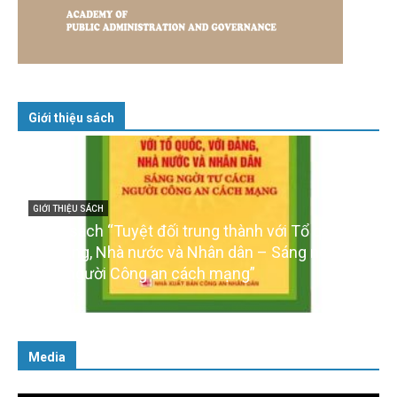
Giới thiệu sách
GIỚI THIỆU SÁCH
Cuốn sách “Tuyệt đối trung thành với Tổ quốc,
với Đảng, Nhà nước và Nhân dân – Sáng ngời tư
cách người Công an cách mạng”
06/02/2025
Media