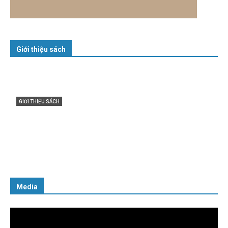
Giới thiệu sách
GIỚI THIỆU SÁCH
Cuốn sách “Tuyệt đối trung thành với Tổ quốc,
với Đảng, Nhà nước và Nhân dân – Sáng ngời tư
cách người Công an cách mạng”
06/02/2025
Media
Trình
chơi