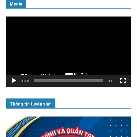
Media
Trình
chơi
Video
00:00
30:35
Thông tin tuyển sinh