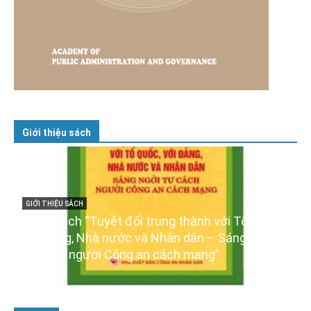
Giới thiệu sách
GIỚI THIỆU SÁCH
Ra mắt ba cuốn sách ảnh chào mừng Đại hội
XIV của Đảng
16/01/2026