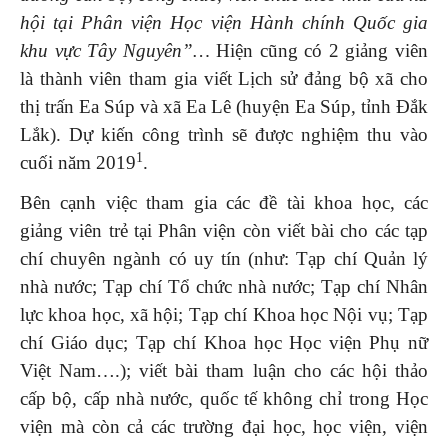
hội tại Phân viện Học viện Hành chính Quốc gia
khu vực Tây Nguyên”…
Hiện cũng có 2 giảng viên
là thành viên tham gia viết Lịch sử đảng bộ xã cho
thị trấn Ea Súp và xã Ea Lê (huyện Ea Súp, tỉnh Đắk
Lắk). Dự kiến công trình sẽ được nghiệm thu vào
1
cuối năm 2019
.
Bên cạnh việc tham gia các đề tài khoa học, các
giảng viên trẻ tại Phân viện còn viết bài cho các tạp
chí chuyên ngành có uy tín (như: Tạp chí Quản lý
nhà nước; Tạp chí Tổ chức nhà nước; Tạp chí Nhân
lực khoa học, xã hội; Tạp chí Khoa học Nội vụ; Tạp
chí Giáo dục; Tạp chí Khoa học Học viện Phụ nữ
Việt Nam….); viết bài tham luận cho các hội thảo
cấp bộ, cấp nhà nước, quốc tế không chỉ trong Học
viện mà còn cả các trường đại học, học viện, viện