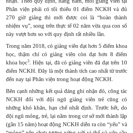
nhận. Theo quy định, hằng năm, mỗi giảng viên tại
Phân viện phải có tối thiểu 01 điểm NCKH và đủ
270 giờ giảng thì mới được coi là “hoàn thành
nhiệm vụ”, song trên thực tế 02 năm vừa qua con số
này vượt hơn so với quy định rất nhiều lần.
Trong năm 2018, có giảng viên đạt hơn 5 điểm khoa
học, thậm chí có giảng viên còn đạt hơn 8 điểm
3
khoa học
. Hiện tại, đã có giảng viên đã đạt trên 10
điểm NCKH. Đây là một thành tích cao nhất từ trước
đến nay tại Phân viện trong hoạt động NCKH.
Bên cạnh những kết quả đáng ghi nhận đó, công tác
NCKH đối với đội ngũ giảng viên trẻ cũng có
những khó khăn, hạn chế nhất định. Trước hết, do
đội ngũ mỏng, trẻ, lại nằm trong cơ sở mới thành lập
(gần 15 năm) hoạt động NCKH diễn ra còn “yếu” và
“mỏng” nên chưa tương xứng với vị thế và yêu cầu