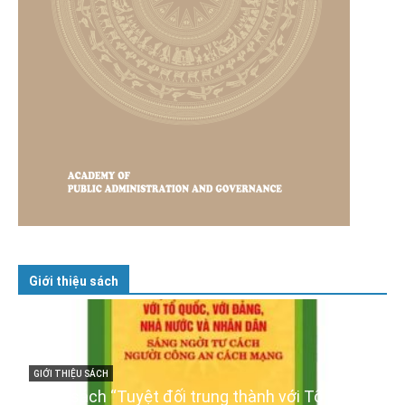
Giới thiệu sách
 với Tổ quốc,
GIỚI THIỆU SÁCH