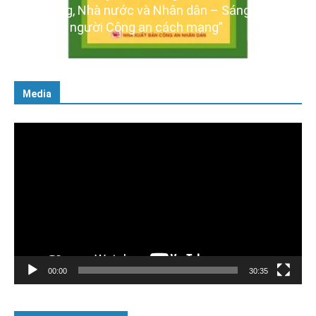
– Sáng ngời
Ra mắt ba cuốn sách ảnh chào mừng Đ
g”
XIV của Đảng
16/01/2026
Media
Trình
chơi
Video
00:00
30:35