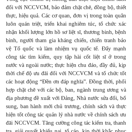
đối với NCCVCM, bảo đảm chặt chẽ, đồng bộ, thiết
thực, hiệu quả. Các cơ quan, đơn vị trong toàn quân
luôn quán triệt, triển khai nghiêm túc, tổ chức xác
nhận khối lượng lớn hồ sơ liệt sĩ, thương binh, bệnh
binh, người tham gia kháng chiến, chiến tranh bảo
vệ Tổ quốc và làm nhiệm vụ quốc tế. Đẩy mạnh
công tác tìm kiếm, quy tập hài cốt liệt sĩ ở trong
nước và ngoài nước; thực hiện chu đáo, đầy đủ, kịp
thời chế độ ưu đãi đối với NCCVCM và tổ chức tốt
các hoạt động “Đền ơn đáp nghĩa”. Đồng thời, phối
hợp chặt chẽ với các bộ, ban, ngành trung ương và
địa phương đề xuất với Đảng, Nhà nước sửa đổi, bổ
sung, ban hành mới chủ trương, chính sách và thực
hiện tốt công tác quản lý nhà nước về chính sách ưu
đãi NCCVCM. Tăng cường công tác kiểm tra, thanh
tra, giải quyết khiếu nại, tố cáo, kịp thời khắc phục