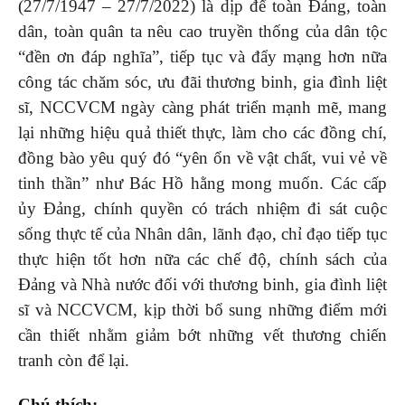
(27/7/1947 – 27/7/2022) là dịp để toàn Đảng, toàn
dân, toàn quân ta nêu cao truyền thống của dân tộc
“đền ơn đáp nghĩa”, tiếp tục và đẩy mạng hơn nữa
công tác chăm sóc, ưu đãi thương binh, gia đình liệt
sĩ, NCCVCM ngày càng phát triển mạnh mẽ, mang
lại những hiệu quả thiết thực, làm cho các đồng chí,
đồng bào yêu quý đó “yên ổn về vật chất, vui vẻ về
tinh thần” như Bác Hồ hằng mong muốn. Các cấp
ủy Đảng, chính quyền có trách nhiệm đi sát cuộc
sống thực tế của Nhân dân, lãnh đạo, chỉ đạo tiếp tục
thực hiện tốt hơn nữa các chế độ, chính sách của
Đảng và Nhà nước đối với thương binh, gia đình liệt
sĩ và NCCVCM, kịp thời bổ sung những điểm mới
cần thiết nhằm giảm bớt những vết thương chiến
tranh còn để lại.
Chú thích: