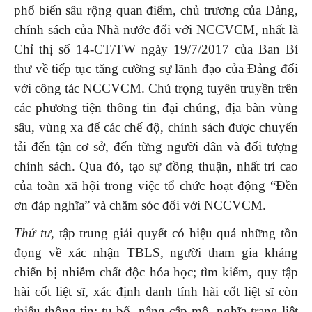
phổ biến sâu rộng quan điểm, chủ trương của Đảng,
chính sách của Nhà nước đối với NCCVCM, nhất là
Chỉ thị số 14-CT/TW ngày 19/7/2017 của Ban Bí
thư về tiếp tục tăng cường sự lãnh đạo của Đảng đối
với công tác NCCVCM. Chú trọng tuyên truyền trên
các phương tiện thông tin đại chúng, địa bàn vùng
sâu, vùng xa để các chế độ, chính sách được chuyển
tải đến tận cơ sở, đến từng người dân và đối tượng
chính sách. Qua đó, tạo sự đồng thuận, nhất trí cao
của toàn xã hội trong việc tổ chức hoạt động “Đền
ơn đáp nghĩa” và chăm sóc đối với NCCVCM.
Thứ tư
, tập trung giải quyết có hiệu quả những tồn
đọng về xác nhận TBLS, người tham gia kháng
chiến bị nhiễm chất độc hóa học; tìm kiếm, quy tập
hài cốt liệt sĩ, xác định danh tính hài cốt liệt sĩ còn
thiếu thông tin; tu bổ, nâng cấp mộ, nghĩa trang liệt