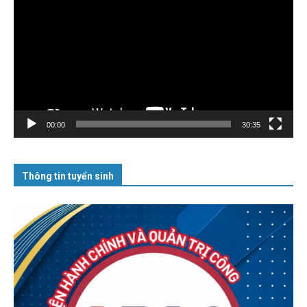
chơi
Video
00:00
30:35
Thông tin tuyển sinh