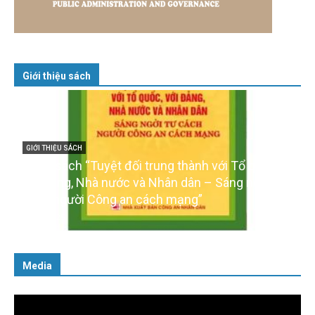
Giới thiệu sách
GIỚI THIỆU SÁCH
Cuốn sách “Tuyệt đối trung thành với Tổ quốc,
với Đảng, Nhà nước và Nhân dân – Sáng ngời tư
cách người Công an cách mạng”
06/02/2025
Media
Trình