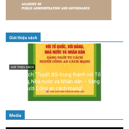
Giới thiệu sách
GIỚI THIỆU SÁCH
Cuốn sách “Tuyệt đối trung thành với Tổ quốc,
với Đảng, Nhà nước và Nhân dân – Sáng ngời tư
cách người Công an cách mạng”
06/02/2025
Media