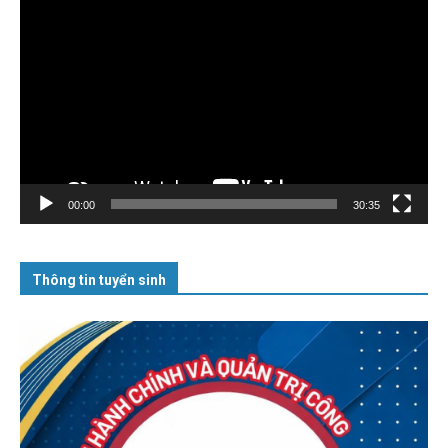
Trình
chơi
Video
00:00
30:35
Thông tin tuyển sinh