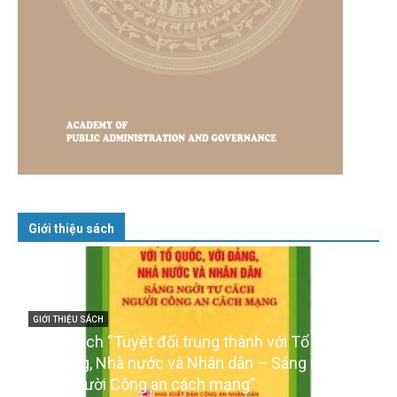
Giới thiệu sách
GIỚI THIỆU SÁCH
Cuốn sách “Tuyệt đối trung thành với Tổ quốc,
với Đảng, Nhà nước và Nhân dân – Sáng ngời tư
cách người Công an cách mạng”