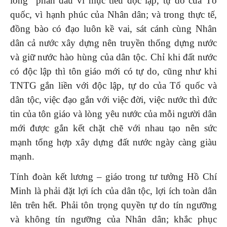
lòng” phấn đấu vì mục tiêu độc lập, tự do của Tổ
quốc, vì hạnh phúc của Nhân dân; và trong thực tế,
đồng bào có đạo luôn kề vai, sát cánh cùng Nhân
dân cả nước xây dựng nên truyền thống dựng nước
và giữ nước hào hùng của dân tộc. Chỉ khi đất nước
có độc lập thì tôn giáo mới có tự do, cũng như khi
TNTG gắn liền với độc lập, tự do của Tổ quốc và
dân tộc, việc đạo gắn với việc đời, việc nước thì đức
tin của tôn giáo và lòng yêu nước của mỗi người dân
mới được gắn kết chặt chẽ với nhau tạo nên sức
mạnh tổng hợp xây dựng đất nước ngày càng giàu
mạnh.
Tính đoàn kết lương – giáo trong tư tưởng Hồ Chí
Minh là phải đặt lợi ích của dân tộc, lợi ích toàn dân
lên trên hết. Phải tôn trọng quyền tự do tín ngưỡng
và không tín ngưỡng của Nhân dân; khắc phục