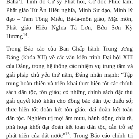
Baha’I, Tịnh độ Cư sỹ Phật hội, Cơ đốc Phục lâm,
Phật giáo Tứ Ân Hiếu nghĩa, Minh Sư đạo, Minh lý
đạo – Tam Tông Miếu, Bà-la-môn giáo, Mặc môn,
Phật giáo Hiếu Nghĩa Tà Lơn, Bửu Sơn Kỳ
14
Hương
.
Trong Báo cáo của Ban Chấp hành Trung ương
Đảng (khóa XII) về các văn kiện trình Đại hội XIII
của Đảng, trong hệ thống các nhiệm vụ trung tâm và
giải pháp chủ yếu thứ năm, Đảng nhấn mạnh: “Tập
trung hoàn thiện và triển khai thực hiện tốt các chính
sách dân tộc, tôn giáo; có những chính sách đặc thù
giải quyết khó khăn cho đồng bào dân tộc thiểu số;
thực hiện tốt đoàn kết tôn giáo, đại đoàn kết toàn
dân tộc. Nghiêm trị mọi âm mưu, hành động chia rẽ,
phá hoại khối đại đoàn kết toàn dân tộc, cản trở sự
15
phát triển của đất nước”
. Trong Báo cáo chính trị