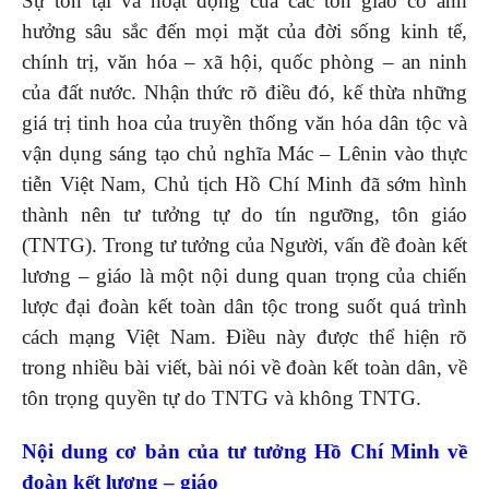
Sự tồn tại và hoạt động của các tôn giáo có ảnh
hưởng sâu sắc đến mọi mặt của đời sống kinh tế,
chính trị, văn hóa – xã hội, quốc phòng – an ninh
của đất nước. Nhận thức rõ điều đó, kế thừa những
giá trị tinh hoa của truyền thống văn hóa dân tộc và
vận dụng sáng tạo chủ nghĩa Mác – Lênin vào thực
tiễn Việt Nam, Chủ tịch Hồ Chí Minh đã sớm hình
thành nên tư tưởng tự do tín ngưỡng, tôn giáo
(TNTG). Trong tư tưởng của Người, vấn đề đoàn kết
lương – giáo là một nội dung quan trọng của chiến
lược đại đoàn kết toàn dân tộc trong suốt quá trình
cách mạng Việt Nam. Điều này được thể hiện rõ
trong nhiều bài viết, bài nói về đoàn kết toàn dân, về
tôn trọng quyền tự do TNTG và không TNTG.
Nội dung cơ bản của tư tưởng Hồ Chí Minh về
đoàn kết lương – giáo