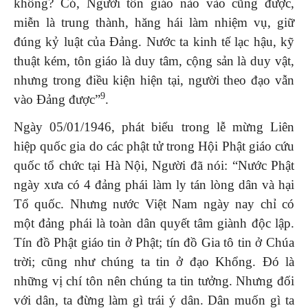
không? Có, Người tôn giáo nào vào cũng được,
miễn là trung thành, hăng hái làm nhiệm vụ, giữ
đúng kỷ luật của Đảng. Nước ta kinh tế lạc hậu, kỹ
thuật kém, tôn giáo là duy tâm, cộng sản là duy vật,
nhưng trong điều kiện hiện tại, người theo đạo vẫn
9
vào Đảng được”
.
Ngày 05/01/1946, phát biểu trong lễ mừng Liên
hiệp quốc gia do các phật tử trong Hội Phật giáo cứu
quốc tổ chức tại Hà Nội, Người đã nói: “Nước Phật
ngày xưa có 4 đảng phái làm ly tán lòng dân và hại
Tổ quốc. Nhưng nước Việt Nam ngày nay chỉ có
một đảng phái là toàn dân quyết tâm giành độc lập.
Tín đồ Phật giáo tin ở Phật; tín đồ Gia tô tin ở Chúa
trời; cũng như chúng ta tin ở đạo Khổng. Đó là
những vị chí tôn nên chúng ta tin tưởng. Nhưng đối
với dân, ta đừng làm gì trái ý dân. Dân muốn gì ta