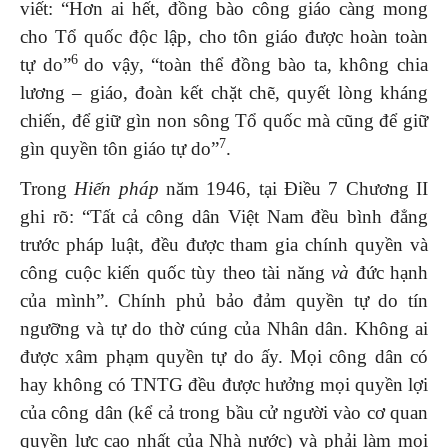
viết: “Hơn ai hết, đồng bào công giáo càng mong
cho Tổ quốc độc lập, cho tôn giáo được hoàn toàn
6
tự do”
do vậy, “toàn thể đồng bào ta, không chia
lương – giáo, đoàn kết chặt chẽ, quyết lòng kháng
chiến, để giữ gìn non sông Tổ quốc mà cũng để giữ
7
gìn quyền tôn giáo tự do”
.
Trong
Hiến pháp
năm 1946, tại Điều 7 Chương II
ghi rõ: “Tất cả công dân Việt Nam đều bình đẳng
trước pháp luật, đều được tham gia chính quyền và
công cuộc kiến quốc tùy theo tài năng
và
đức hạnh
của mình”. Chính phủ bảo đảm quyền tự do tín
ngưỡng và tự do thờ cúng của Nhân dân. Không ai
được xâm phạm quyền tự do ấy. Mọi công dân có
hay không có TNTG đều được hưởng mọi quyền lợi
của công dân (kể cả trong bầu cử người vào cơ quan
quyền lực cao nhất của Nhà nước) và phải làm mọi