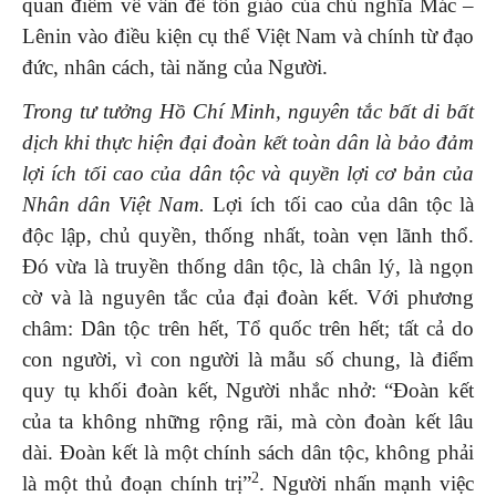
quan điểm về vấn đề tôn giáo của chủ nghĩa Mác –
Lênin vào điều kiện cụ thể Việt Nam và chính từ đạo
đức, nhân cách, tài năng của Người.
Trong tư tưởng Hồ Chí Minh, nguyên tắc bất di bất
dịch khi thực hiện đại đoàn kết toàn dân là bảo đảm
lợi ích tối cao của dân tộc và quyền lợi cơ bản của
Nhân dân Việt Nam
.
Lợi ích tối cao của dân tộc là
độc lập, chủ quyền, thống nhất, toàn vẹn lãnh thổ.
Đó vừa là truyền thống dân tộc, là chân lý, là ngọn
cờ và là nguyên tắc của đại đoàn kết. Với phương
châm: Dân tộc trên hết, Tổ quốc trên hết; tất cả do
con người, vì con người là mẫu số chung, là điểm
quy tụ khối đoàn kết, Người nhắc nhở: “Đoàn kết
của ta không những rộng rãi, mà còn đoàn kết lâu
dài. Đoàn kết là một chính sách dân tộc, không phải
2
là một thủ đoạn chính trị”
. Người nhấn mạnh việc