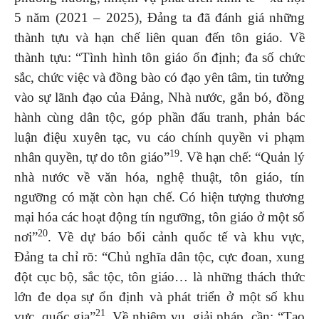
5 năm (2021 – 2025), Đảng ta đã đánh giá những
thành tựu và hạn chế liên quan đến tôn giáo. Về
thành tựu: “Tình hình tôn giáo ổn định; đa số chức
sắc, chức việc và đồng bào có đạo yên tâm, tin tưởng
vào sự lãnh đạo của Đảng, Nhà nước, gắn bó, đồng
hành cùng dân tộc, góp phần đấu tranh, phản bác
luận điệu xuyên tạc, vu cáo chính quyền vi phạm
19
nhân quyền, tự do tôn giáo”
. Về hạn chế: “Quản lý
nhà nước về văn hóa, nghệ thuật, tôn giáo, tín
ngưỡng có mặt còn hạn chế. Có hiện tượng thương
mại hóa các hoạt động tín ngưỡng, tôn giáo ở một số
20
nơi”
. Về dự báo bối cảnh quốc tế và khu vực,
Đảng ta chỉ rõ: “Chủ nghĩa dân tộc, cực đoan, xung
đột cục bộ, sắc tộc, tôn giáo… là những thách thức
lớn đe dọa sự ổn định và phát triển ở một số khu
21
vực, quốc gia”
. Về nhiệm vụ, giải pháp, cần: “Tạo