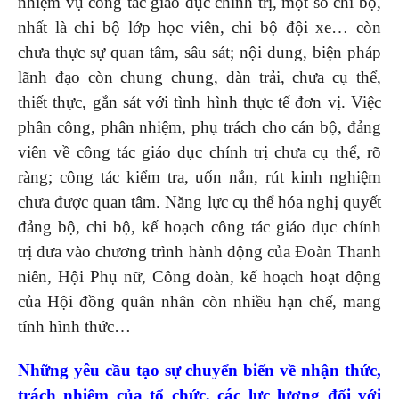
nhiệm vụ công tác giáo dục chính trị, một số chi bộ,
nhất là chi bộ lớp học viên, chi bộ đội xe… còn
chưa thực sự quan tâm, sâu sát; nội dung, biện pháp
lãnh đạo còn chung chung, dàn trải, chưa cụ thể,
thiết thực, gắn sát với tình hình thực tế đơn vị. Việc
phân công, phân nhiệm, phụ trách cho cán bộ, đảng
viên về công tác giáo dục chính trị chưa cụ thể, rõ
ràng; công tác kiểm tra, uốn nắn, rút kinh nghiệm
chưa được quan tâm. Năng lực cụ thể hóa nghị quyết
đảng bộ, chi bộ, kế hoạch công tác giáo dục chính
trị đưa vào chương trình hành động của Đoàn Thanh
niên, Hội Phụ nữ, Công đoàn, kế hoạch hoạt động
của Hội đồng quân nhân còn nhiều hạn chế, mang
tính hình thức…
Những yêu cầu t
ạo sự chuyển biến về nhận thức
,
trách nhiệm
của tổ chức, các lực lượng đối với