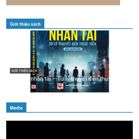
Giới thiệu sách
GIỚI THIỆU SÁCH
Cuốn sách “Tuyệt đối trung thành với Tổ quốc,
với Đảng, Nhà nước và Nhân dân – Sáng ngời
tư cách người Công an cách mạng”
06/02/2025
Media
Trình
chơi
Video