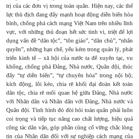
trị của các đơn vị trong toàn quân. Hiện nay, các thế
lực thù địch đang đẩy mạnh hoạt động diễn biến hòa
bình, chống phá cách mạng Việt Nam trên nhiều lĩnh
vực, với những thủ đoạn hết sức tinh vi, triệt để lợi
dụng vấn đề “dân tộc”, “tôn giáo”, “dân chủ”, “nhân
quyền”, những hạn chế, yếu kém trong quản lý, phát
triển kinh tế – xã hội của nước ta để xuyên tạc, vu
khống, chống phá Đảng, Nhà nước, Quân đội, thúc
đẩy “tự diễn biến”, “tự chuyên hóa” trong nội bộ;
kích động, lôi kéo, chia rẽ khối đại đoàn kết toàn
dân tộc, chia rẽ mối quan hệ giữa Đảng, Nhà nước
với Nhân dân và Nhân dân với Đảng, Nhà nước và
Quân đội. Tình hình đó đòi hỏi toàn quân phải luôn
coi trọng và tiếp tục nâng cao chất lượng, hiệu quả
công tác dân vận, góp phần củng cố vững chắc lòng
tin của Nhân dân đối với sự nghiệp cách mạng của