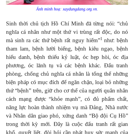
Ảnh minh hoạ: xaydungdang.org.vn.
Sinh thời chủ tịch Hồ Chí Minh đã từng nói: “chủ
nghĩa cá nhân như một thứ vi trùng rất độc, do nó
1
mà sinh ra các thứ bệnh rất nguy hiểm”
như: bệnh
tham lam, bệnh lười biếng, bệnh kiêu ngạo, bệnh
hiếu danh, bệnh thiếu kỷ luật, óc hẹp hòi, óc địa
phương, óc lãnh tụ và các bệnh khác. Đấu tranh
phòng, chống chủ nghĩa cá nhân là tổng thể những
biện pháp có mục đích để ngăn chặn, loại bỏ những
thứ “bệnh” trên, giữ cho cơ thể của người quân nhân
cách mạng được “khỏe mạnh”, có đủ phẩm chất,
năng lực hoàn thành nhiệm vụ mà Đảng, Nhà nước
và Nhân dân giao phó, xứng danh “Bộ đội Cụ Hồ”
trong thời kỳ mới. Đây là cuộc đấu tranh rất gian
khổ, quyết liệt, đòi hỏi cần phát huy sức mạnh của