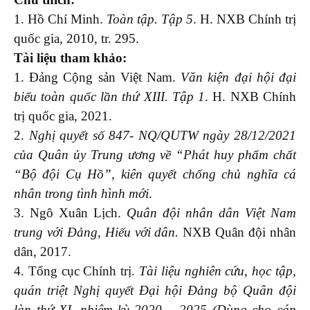
1. Hồ Chí Minh.
Toàn tập
. Tập 5
. H. NXB Chính trị
quốc gia, 2010, tr. 295.
Tài liệu tham khảo:
1. Đảng Cộng sản Việt Nam.
Văn kiện đại hội đại
biểu toàn quốc lần thứ XIII
. Tập 1
. H. NXB Chính
trị quốc gia, 2021.
2.
Nghị quyết số 847- NQ/QUTW ngày
28/12/2021
của Quân ủy Trung ương về “Phát huy phẩm chất
“Bộ đội Cụ Hồ”, kiên quyết chống chủ nghĩa cá
nhân trong tình hình mới
.
3. Ngô Xuân Lịch.
Quân đội nhân dân Việt Nam
trung với Đảng, Hiếu với dân
.
NXB Quân đội nhân
dân, 2017.
4. Tổng cục Chính trị.
Tài liệu nghiên cứu, học tập,
quán triệt Nghị quyết Đại hội Đảng bộ Quân đội
làn thứ XI, nhiệm kỳ 2020 – 2025 (Dùng cho cán