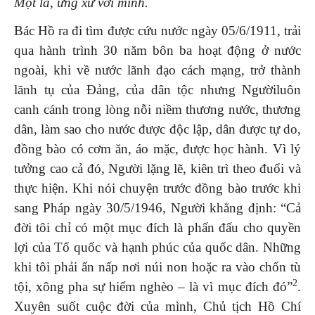
Một là, ứn
g xử với mình
.
Bác Hồ ra đi tìm được cứu nước ngày 05/6/1911, trải
qua hành trình 30 năm bôn ba hoạt động ở nước
ngoài, khi về nước lãnh đạo cách mạng, trở thành
lãnh tụ của Đảng, của dân tộc nhưng Ngườiluôn
canh cánh trong lòng nỗi niềm thương nước, thương
dân, làm sao cho nước được độc lập, dân được tự do,
đồng bào có cơm ăn, áo mặc, được học hành. Vì lý
tưởng cao cả đó, Người lặng lẽ, kiên trì theo đuổi và
thực hiện. Khi nói chuyện trước đồng bào trước khi
sang Pháp ngày 30/5/1946, Người khẳng định: “Cả
đời tôi chỉ có một mục đích là phấn đấu cho quyền
lợi của Tổ quốc và hạnh phúc của quốc dân. Những
khi tôi phải ẩn nấp nơi núi non hoặc ra vào chốn tù
2
tội, xông pha sự hiểm nghèo – là vì mục đích đó”
.
Xuyên suốt cuộc đời của mình, Chủ tịch Hồ Chí