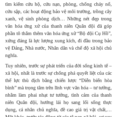
tìm kiếm cứu hộ, cứu nạn, phòng, chống cháy nổ,
cứu sập, các hoạt động bảo vệ môi trường, trồng cây
xanh, vệ sinh phòng dịch… Những nét đẹp trong
văn hóa ứng xử của thanh niên Quân đội đã góp
phần tô thắm thêm văn hóa ứng xử “Bộ đội Cụ Hồ”,
xứng đáng là lực lượng xung kích, đi đầu trong bảo
vệ Đảng, Nhà nước, Nhân dân và chế độ xã hội chủ
nghĩa.
Tuy nhiên, trước sự phát triển của đời sống kinh tế –
xã hội, nhất là trước sự chống phá quyết liệt của các
thế lực thù địch bằng chiến lược “Diễn biến hòa
bình” mà trọng tâm trên lĩnh vực văn hóa – tư tưởng,
nhằm làm phai nhạt tư tưởng, tình cảm của thanh
niên Quân đội, hướng lái họ sang lối sống thực
dụng, cá nhân chủ nghĩa, đề cao giá trị vật chất,…
Mặt khác, trước tác động từ các tệ nạn xã hội, sự suy