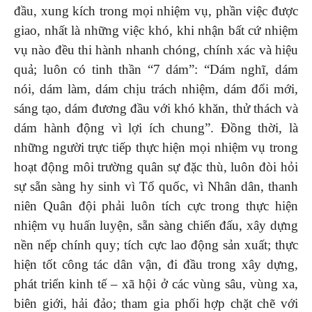
đầu, xung kích trong mọi nhiệm vụ, phần việc được
giao, nhất là những việc khó, khi nhận bất cứ nhiệm
vụ nào đều thi hành nhanh chóng, chính xác và hiệu
quả; luôn có tinh thần “7 dám”: “Dám nghĩ, dám
nói, dám làm, dám chịu trách nhiệm, dám đổi mới,
sáng tạo, dám đương đầu với khó khăn, thử thách và
dám hành động vì lợi ích chung”. Đồng thời, là
những người trực tiếp thực hiện mọi nhiệm vụ trong
hoạt động môi trường quân sự đặc thù, luôn đòi hỏi
sự sẵn sàng hy sinh vì Tổ quốc, vì Nhân dân, thanh
niên Quân đội phải luôn tích cực trong thực hiện
nhiệm vụ huấn luyện, sẵn sàng chiến đấu, xây dựng
nền nếp chính quy; tích cực lao động sản xuất; thực
hiện tốt công tác dân vận, đi đầu trong xây dựng,
phát triển kinh tế – xã hội ở các vùng sâu, vùng xa,
biên giới, hải đảo; tham gia phối hợp chặt chẽ với