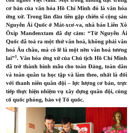
cơ bản của văn hóa Hồ Chí Minh đó là
văn hóa
ứng xử. Trong lần đầu tiên gặp chiến sĩ cộng sản
Nguyễn Ái Quốc ở Mát-xcơ-va,
nhà báo Liên Xô
Ôxíp Manđenxtam đã dự cảm:
“Từ Nguyễn Ái
Quốc đã toả ra một thứ văn hoá, không phải văn
hoá Âu châu, mà có lẽ là một nền văn hoá tương
1
lai”
. Văn hóa ứng xử của Chủ tịch Hồ Chí Minh
đã trở thành hình mẫu cho toàn Đảng, toàn dân
và toàn quân ta học tập và làm theo, nhất là đối
với thanh niên quân đội – lực lượng cơ bản, trực
tiếp thực hiện nhiệm vụ xây dựng quân đội, củng
cố quốc phòng, bảo vệ Tổ quốc.