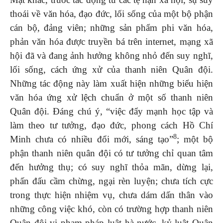
thoái về văn hóa, đạo đức, lối sống của một bộ phận
cán bộ, đảng viên; những sản phẩm phi văn hóa,
phản văn hóa được truyền bá trên internet, mạng xã
hội đã và đang ảnh hưởng không nhỏ đến suy nghĩ,
lối sống, cách ứng xử của thanh niên Quân đội.
Những tác động này làm xuất hiện những biểu hiện
văn hóa ứng xử lệch chuẩn ở một số thanh niên
Quân đội. Đáng chú ý, “việc đẩy mạnh học tập và
làm theo tư tưởng, đạo đức, phong cách Hồ Chí
8
Minh chưa có nhiều đổi mới, sáng tạo”
; một bộ
phận thanh niên quân đội có tư tưởng chỉ quan tâm
đến hưởng thụ; có suy nghĩ thỏa mãn, dừng lại,
phấn đấu cầm chừng, ngại rèn luyện; chưa tích cực
trong thực hiện nhiệm vụ, chưa dám dấn thân vào
những công việc khó, còn có trường hợp thanh niên
Quân đội vi phạm pháp luật hà nước, kỷ luật Quân