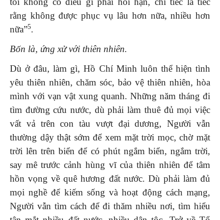
tôi không có điều gì phải hối hận, chỉ tiếc là tiếc
rằng không được phục vụ lâu hơn nữa, nhiều hơn
5
nữa”
.
Bốn là, ứng xử với thiên nhiên.
Dù ở đâu, làm gì, Hồ Chí Minh luôn thể hiện tình
yêu thiên nhiên, chăm sóc, bảo vệ thiên nhiên, hòa
mình với vạn vật xung quanh. Những năm tháng đi
tìm đường cứu nước, dù phải làm thuê đủ mọi việc
vất vả trên con tàu vượt đại dương, Người vẫn
thường dậy thật sớm để xem mặt trời mọc, chờ mặt
trời lên trên biển để có phút ngắm biển, ngắm trời,
say mê trước cảnh hùng vĩ của thiên nhiên để tâm
hồn vọng về quê hương đất nước. Dù phải làm đủ
mọi nghề để kiếm sống và hoạt động cách mạng,
Người vẫn tìm cách để đi thăm nhiều nơi, tìm hiểu
tận mắt nhiều đất nước, nhiều dân tộc. Trở về Tổ