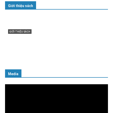
Giới thiệu sách
nh với Tổ quốc,
GIỚI THIỆU SÁCH
n – Sáng ngời
Ra mắt ba cuốn sách ảnh chào mừng
ạng”
XIV của Đảng
16/01/2026
Media
Trình
chơi
Video