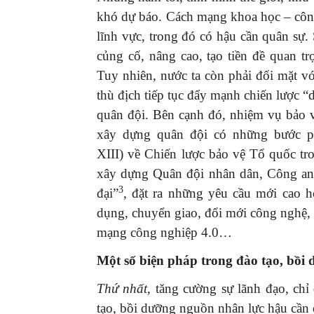
khó dự báo. Cách mạng khoa học – công
lĩnh vực, trong đó có hậu cần quân sự
củng cố, nâng cao, tạo tiền đề quan 
Tuy nhiên, nước ta còn phải đối mặt vớ
thù địch tiếp tục đẩy mạnh chiến lược 
quân đội. Bên cạnh đó, nhiệm vụ bảo 
xây dựng quân đội có những bước ph
XIII) về Chiến lược bảo vệ Tổ quốc t
xây dựng Quân đội nhân dân, Công an 
3
đại”
, đặt ra những yêu cầu mới cao h
dụng, chuyển giao, đổi mới công nghệ, 
mạng công nghiệp 4.0…
Một số biện pháp trong đào tạo, bồi
Thứ
nhất
,
tăng cường sự lãnh đạo, chỉ 
tạo, bồi dưỡng nguồn nhân lực hậu cần 