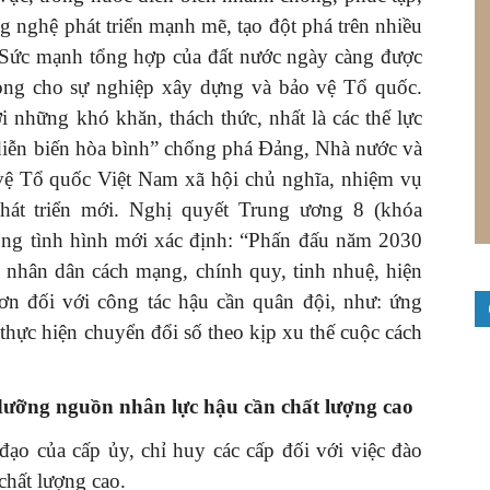
 nghệ phát triển mạnh mẽ, tạo đột phá trên nhiều
. Sức mạnh tổng hợp của đất nước ngày càng được
trọng cho sự nghiệp xây dựng và bảo vệ Tổ quốc.
i những khó khăn, thách thức, nhất là các thế lực
“diễn biến hòa bình” chống phá Đảng, Nhà nước và
vệ Tổ quốc Việt Nam xã hội chủ nghĩa, nhiệm vụ
át triển mới. Nghị quyết Trung ương 8 (khóa
rong tình hình mới xác định: “Phấn đấu năm 2030
nhân dân cách mạng, chính quy, tinh nhuệ, hiện
ơn đối với công tác hậu cần quân đội, như: ứng
thực hiện chuyển đổi số theo kịp xu thế cuộc cách
 dưỡng nguồn nhân lực hậu cầ
n
chất lượng cao
đạo của cấp ủy, chỉ huy các cấp đối với việc đào
chất lượng cao.