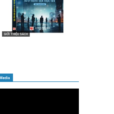
GIỚI THIỆU SÁCH
Cuốn sách “Tuyệt đối trung thành
với Tổ quốc, với Đảng, Nhà nước
và Nhân dân – Sáng ngời tư cách
người Công an cách mạng”
06/02/2025
Media
ình
ơi
deo