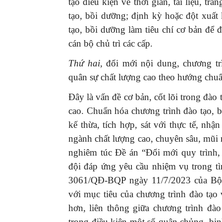
tạo điều kiện về thời gian, tài liệu, tr
tạo, bồi dưỡng; định kỳ hoặc đột xuất 
tạo, bồi dưỡng làm tiêu chí cơ bản để 
cán bộ chủ trì 
Thứ
hai
,
đổi mới nội dung, chương tr
quân sự chất lượng cao theo hướng chuẩ
Đây là vấn đề cơ bản, cốt lõi trong đào
cao. Chuẩn hóa chương trình đào tạo, 
kế thừa, tích hợp, sát với thực tế, nh
ngành chất lượng cao, chuyên sâu, mũi n
nghiêm túc Đề án “Đổi mới quy trình,
đội đáp ứng yêu cầu nhiệm vụ trong t
3061/QĐ-BQP ngày 11/7/2023 của Bộ 
với mục tiêu của chương trình đào tạo 
hơn, liên thông giữa chương trình đà
trong điều kiện một số quân chủng, binh