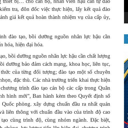
ang thiết bị… cho cán bộ, nhân viên hậu cần tự đào
kiểm tra, đôn đốc việc thực hiện, lấy kết quả đào
đánh giá kết quả hoàn thành nhiệm vụ của cấp ủy,
các cấp.
ình đào tạo, bồi dưỡng nguồn nhân lực hậu cần
n hóa, hiện đại hóa.
 tạo, bồi dưỡng nguồn nhân lực hậu cần chất lượng
bồi dưỡng bảo đảm cách mạng, khoa học, liên tục,
ận thức của từng đối tượng; đào tạo một số chuyên
họn, đặc thù. Các nhà trường triển khai thực hiện
 chương trình đào tạo cán bộ các cấp trong Quân
ình hình mới”, Ban hành kèm theo Quyết định số
Quốc phòng. xây dựng chuẩn đầu ra nhất quán
và liên thông với chuẩn đầu vào của trình độ cao
o tạo cùng trình độ, cùng nhóm ngành. Đặc biệt,
 chủng, lực lượng tiến lên hiện đại, chương trình