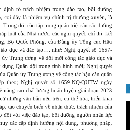
 định rõ trách nhiệm trong đào tạo, bồi dưỡng
, coi đây là nhiệm vụ chính trị thường xuyên, là
 Trong đó, cần tập trung quán triệt sâu sắc đường
áp luật của Nhà nước, các nghị quyết, chỉ thị, kết
GIỚI THIỆU SÁCH
ơng, Bộ Quốc Phòng, của Đảng ủy Tổng cục Hậu
nh chào
Quản trị nhân tài – Từ lý thuyết
 giáo dục và đào tạo…, như: Nghị quyết số 1657-
Đảng
đến thực tiễn
y Trung ương về đổi mới công tác giáo dục và
08/12/2025
y dựng Quân đội trong tình hình mới; Nghị quyết
 Quân ủy Trung ương về công tác hậu cần quân
ếp theo; Nghị quyết số 1659-NQ/QUTW ngày
 nâng cao chất lượng huấn luyện giai đoạn 2023
 những văn bản nêu trên, cụ thể hóa, triển khai
Tr
áp, tạo chuyển biến về nhận thức, trách nhiệm của
ch
ấp đối với việc đào tạo, bồi dưỡng nguồn nhân lực
Vi
ỉ huy các cấp định hướng nội dung, phương pháp,