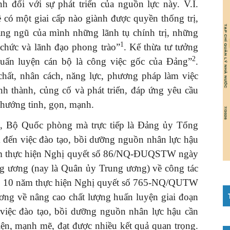
h đối với sự phát triển của nguồn lực này. V.I.
ề có một giai cấp nào giành được quyền thống trị,
àng ngũ của mình những lãnh tụ chính trị, những
1
 chức và lãnh đạo phong trào”
. Kế thừa tư tưởng
2
uấn luyện cán bộ là công việc gốc của Đảng”
.
hất, nhân cách, năng lực, phương pháp làm việc
nh thành, củng cố và phát triển, đáp ứng yêu cầu
hướng tinh, gọn, mạnh.
 Bộ Quốc phòng mà trực tiếp là Đảng ủy Tổng
 đến việc đào tạo, bồi dưỡng nguồn nhân lực hậu
 năm thực hiện Nghị quyết số 86/NQ-ĐUQSTW ngày
 ương (nay là Quân ủy Trung ương) về công tác
mới, 10 năm thực hiện Nghị quyết số 765-NQ/QUTW
ng về nâng cao chất lượng huấn luyện giai đoạn
việc đào tạo, bồi dưỡng nguồn nhân lực hậu cần
iện, mạnh mẽ, đạt được nhiều kết quả quan trọng.