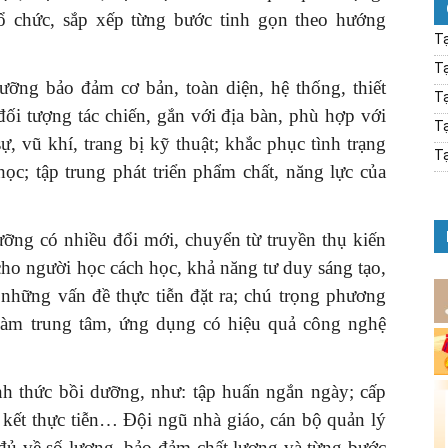
ổ chức, sắp xếp từng bước tinh gọn theo hướng
Tạ
Tạ
ưỡng bảo đảm cơ bản, toàn diện, hệ thống, thiết
Tạ
đối tượng tác chiến, gắn với địa bàn, phù hợp với
Tạ
, vũ khí, trang bị kỹ thuật; khắc phục tình trạng
Tạ
học; tập trung phát triển phẩm chất, năng lực của
ỡng có nhiều đổi mới, chuyển từ truyền thụ kiến
cho người học cách học, khả năng tư duy sáng tạo,
 những vấn đề thực tiễn đặt ra; chú trọng phương
 làm trung tâm, ứng dụng có hiệu quả công nghệ
nh thức bồi dưỡng, như: tập huấn ngắn ngày; cấp
 kết thực tiễn… Đội ngũ nhà giáo, cán bộ quản lý
đủ về số lượng, bảo đảm chất lượng và từng bước