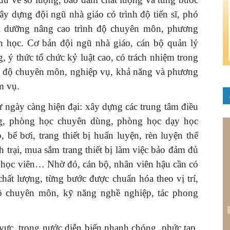
y dựng đội ngũ nhà giáo có trình độ tiến sĩ, phó
bồi dưỡng nâng cao trình độ chuyên môn, phương
in học. Cơ bản đội ngũ nhà giáo, cán bộ quản lý
, ý thức tổ chức kỷ luật cao, có trách nhiệm trong
ình độ chuyên môn, nghiệp vụ, khả năng và phương
m vụ.
tư ngày càng hiện đại: xây dựng các trung tâm điều
g, phòng học chuyên dùng, phòng học dạy học
, bể bơi, trang thiết bị huấn luyện, rèn luyện thể
h trại, mua sắm trang thiết bị làm việc bảo đảm đủ
n, học viên… Nhờ đó, cán bộ, nhân viên hậu cần có
 chất lượng, từng bước được chuẩn hóa theo vị trí,
độ chuyên môn, kỹ năng nghề nghiệp, tác phong
 vực, trong nước diễn biến nhanh chóng, phức tạp,