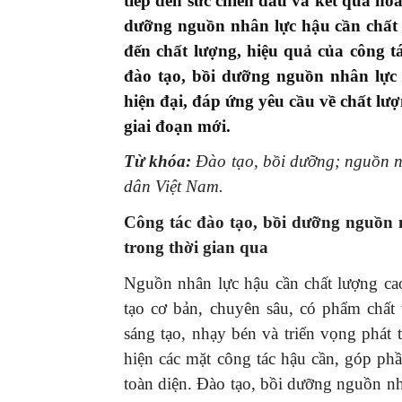
tiếp đến sức chiến đấu và kết quả ho
dưỡng nguồn nhân lực hậu cần chất 
đến chất lượng, hiệu quả của công t
đào tạo, bồi dưỡng nguồn nhân lực 
hiện đại
, đáp ứng yêu cầu về chất l
giai đoạn mới
.
Từ khóa:
Đ
ào tạo, bồi dưỡng;
nguồn n
dân Việt Nam
.
Công
tác
đào tạo, bồi dưỡng nguồn 
trong thời gian qua
Nguồn nhân lực hậu cần chất lượng ca
tạo cơ bản, chuyên sâu, có phẩm chất 
sáng tạo, nhạy bén và triển vọng phát t
hiện các mặt công tác hậu cần, góp p
toàn diện. Đào tạo, bồi dưỡng nguồn nh