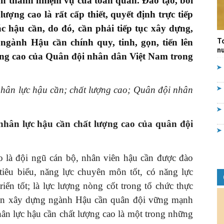
àn thành nhiệm vụ của toàn quân. Đào tạo, bồi
lượng cao là rất
cấp thiết
, quyết định trực tiếp
Quản
ác hậu cần,
do đó, cần phải tiếp tục
xây dựng,
ngành Hậu cần chính quy, tinh, gọn, tiến lên
T
nư
ượng cao của Quân đội nhân dân Việt Nam trong
lý
hân lực hậu cần;
chất lượng cao; Quân đội nhân
nhân lực hậu cần chất lượng cao của
quân đội
nhà
o là đội ngũ cán bộ, nhân viên hậu cần được đào
tiêu biểu, năng lực chuyên môn tốt, có năng lực
riển tốt; là lực lượng nòng cốt trong tổ chức thực
hần xây dựng ngành Hậu cần quân đội vững mạnh
nước
ân lực hậu cần chất lượng cao là một trong những