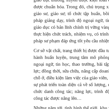
được chuẩn hóa. Trong đó, chú trọng xâ
giáo sư, giáo sư; tổ chức tập huấn, 
pháp giảng dạy, trình độ ngoại ngữ, t
giáo dục có bản lĩnh chính trị vững vàng
thực hiện chức trách, nhiệm vụ, có tr
pháp sư phạm đáp ứng tốt yêu cầu nhiệ
Cơ sở vật chất, trang thiết bị được đầu 
hành huấn luyện, trung tâm mô phỏn
ngoại ngữ, tin học, thao trường, bãi tập
lực; đồng thời, sửa chữa, nâng cấp doan
chỗ ở, điều kiện làm việc của giáo viê
sự phát triển toàn diện cả về số lượng,
chức danh công tác; năng lực, trình 
công tác được nâng lên…
Những năm tới, tình hình thế giới, khu