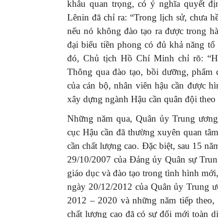
khâu quan trọng, có ý nghĩa quyết địn
Lênin đã chỉ ra: “Trong lịch sử, chưa h
nếu nó không đào tạo ra được trong h
đại biểu tiền phong có đủ khả năng tổ
đó, Chủ tịch Hồ Chí Minh chỉ rõ: “H
Thông qua đào tạo, bồi dưỡng, phẩm c
của cán bộ, nhân viên hậu cần được hì
xây dựng ngành Hậu cần quân đội theo 
Những năm qua, Quân ủy Trung ương,
cục Hậu cần đã thường xuyên quan tâm
cần chất lượng cao. Đặc biệt, sau 15
29/10/2007 của Đảng ủy Quân sự Trung
giáo dục và đào tạo trong tình hình 
ngày 20/12/2012 của Quân ủy Trung ươ
2012 – 2020 và những năm tiếp theo, 
chất lượng cao đã có sự đổi mới toàn d