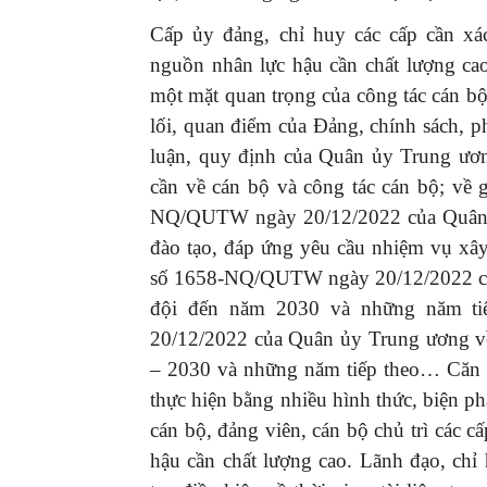
Cấp ủy đảng, chỉ huy các cấp cần xác
nguồn nhân lực hậu cần chất lượng cao
một mặt quan trọng của công tác cán bộ.
lối, quan điểm của Đảng, chính sách, ph
GIỚI THIỆU SÁCH
luận, quy định của Quân ủy Trung ư
Ra mắt ba cuốn sách ả
cần về cán bộ và công tác cán bộ; về
mừng Đại hội XIV của 
NQ/QUTW ngày 20/12/2022 của Quân ủ
16/01/2026
đào tạo, đáp ứng yêu cầu nhiệm vụ xâ
số 1658-NQ/QUTW ngày 20/12/2022 của
đội đến năm 2030 và những năm ti
20/12/2022 của Quân ủy Trung ương về
– 2030 và những năm tiếp theo… Căn cứ
thực hiện bằng nhiều hình thức, biện ph
cán bộ, đảng viên, cán bộ chủ trì các c
hậu cần chất lượng cao. Lãnh đạo, ch