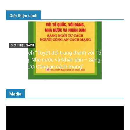
Giới thiệu sách
GIỚI THIỆU SÁCH
Cuốn sách “Tuyệt đối trung thành với Tổ quốc,
với Đảng, Nhà nước và Nhân dân – Sáng ngời tư
cách người Công an cách mạng”
06/02/2025
Media
Trình
chơi
Video