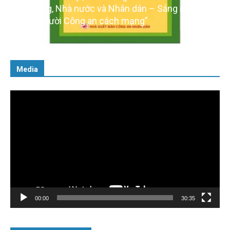
với Đảng, Nhà nước và Nhân dân – Sáng ngời tư
cách người Công an cách mạng”
06/02/2025
Media
Trình
chơi
Video
00:00
30:35