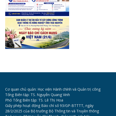
Cơ quan chủ quản: Học viện Hành chính và Quản trị công
Tổng Biên tập: TS. Nguyễn Quang Vinh
Phó Tổng Biên tập: TS. Lê Thị Hoa
Giấy phép hoạt động Báo chí số 93/GP-BTTTT, ngày
28/2/2025 của Bộ trưởng Bộ Thông tin và Truyền thông