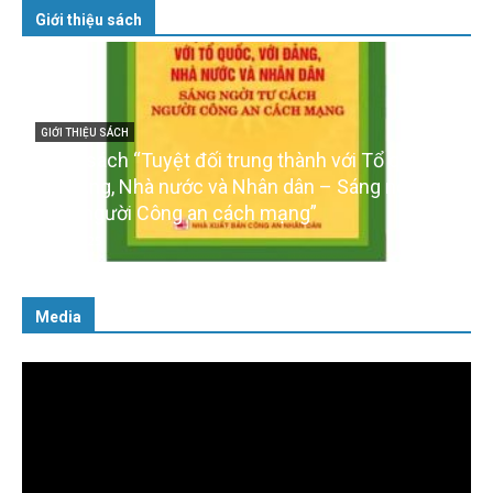
Giới thiệu sách
GIỚI THIỆU SÁCH
Cuốn sách “Tuyệt đối trung thành với Tổ quốc,
với Đảng, Nhà nước và Nhân dân – Sáng ngời tư
cách người Công an cách mạng”
06/02/2025
Media
Trình
chơi
Video