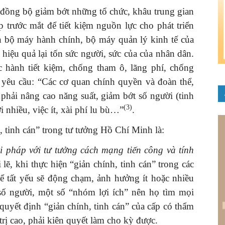
 đồng bộ giảm bớt những tổ chức, khâu trung gian
p trước mắt để tiết kiệm nguồn lực cho phát triển
iện bộ máy hành chính, bộ máy quản lý kinh tế của
hiệu quả lại tốn sức người, sức của của nhân dân.
c hành tiết kiệm, chống tham ô, lãng phí, chống
 yêu cầu: “Các cơ quan chính quyền và đoàn thể,
 phải nâng cao năng suất, giảm bớt số người (tinh
(3)
i nhiều, việc ít, xài phí lu bù…”
.
 tinh cán” trong tư tưởng Hồ Chí Minh là:
i pháp với tư tưởng cách mạng tiến công và tính
 lẽ, khi thực hiện “giản chính, tinh cán” trong các
ể tất yếu sẽ động chạm, ảnh hưởng ít hoặc nhiều
 số người, một số “nhóm lợi ích” nên họ tìm mọi
quyết định “giản chính, tinh cán” của cấp có thẩm
trị cao, phải kiên quyết làm cho kỳ được.