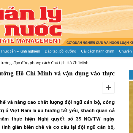
Thực tiễn – Kinh nghiệm
Đào tạo, bồi dưỡng
Cải cách hành chính
Chuyên 
 tưởng, đạo đức, phong cách Chủ tịch Hồ Chí Minh
Tạp
 tưởng Hồ Chí Minh và vận dụng vào thực
chế và nâng cao chất lượng đội ngũ cán bộ, công
chí
rị ở Việt Nam là xu hướng tất yếu, khách quan cả
5 năm thực hiện Nghị quyết số 39-NQ/TW ngày
tinh giản biên chế và cơ cấu lại đội ngũ cán bộ,