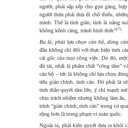
người, phải sắp xếp cho gọn gàng, hợp 
người thừa phải đưa đi chỗ thiếu, nhữn
mình. Thế là tinh giản, tinh là năng su
(7)
không kềnh càng, tránh hình thức”
.
Ba là, phải lựa chọn cán bộ, dùng cá
đầu không chỉ đối với thực hiện tinh cán
cái gốc của mọi công việc. Do đó, một
đủ tài, nhất là phẩm chất “công tâm” v
cán bộ – tức là không chỉ lựa chọn đú
tiêu giản chính, tinh cán. Đó phải là 
tinh thần quyết tâm lớn, ý chí mạnh m
chịu trách nhiệm nhưng không làm ẩu, l
trình “giản chính, tinh cán” trong cơ 
rộng hơn là trong phạm vi toàn quốc.
Ngoài ra, phải kiên quyết đưa ra khỏi