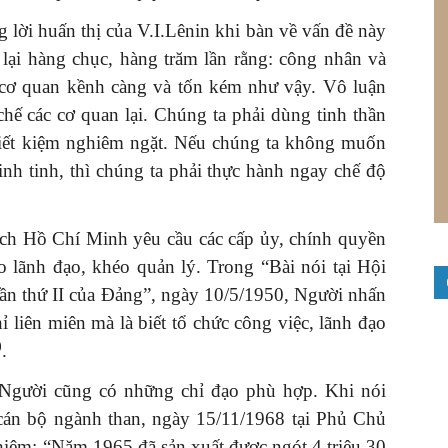
 lời huấn thị của V.I.Lênin khi bàn về vấn đề này
lại hàng chục, hàng trăm lần rằng: công nhân và
cơ quan kềnh càng và tốn kém như vậy. Vô luận
chế các cơ quan lại. Chúng ta phải dùng tinh thần
tiết kiệm nghiêm ngặt. Nếu chúng ta không muốn
inh tinh, thì chúng ta phải thực hành ngay chế độ
tịch Hồ Chí Minh yêu cầu các cấp ủy, chính quyền
o lãnh đạo, khéo quản lý. Trong “Bài nói tại Hội
lần thứ II của Đảng”, ngày 10/5/1950, Người nhấn
 liên miên mà là biết tổ chức công việc, lãnh đạo
)
.
 Người cũng có những chỉ đạo phù hợp. Khi nói
 cán bộ ngành than, ngày 15/11/1968 tại Phủ Chủ
hiệm: “Năm 1965 đã sản xuất được ngót 4 triệu 30