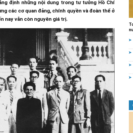
ẳng định những nội dung trong tư tưởng Hồ Chí
Quản
dựng các cơ quan đảng, chính quyền và đoàn thể ở
n nay vẫn còn nguyên giá trị.
T
nư
lý
nhà
nước