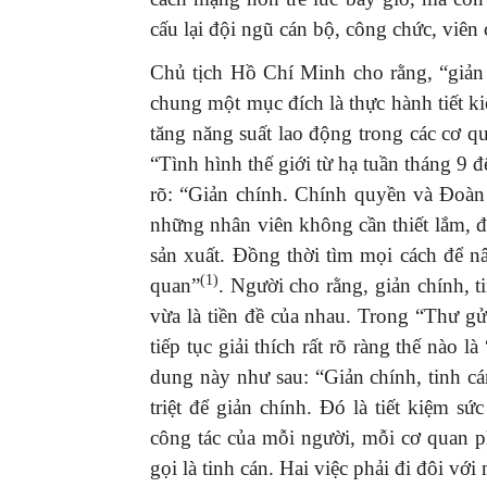
cấu lại đội ngũ cán bộ, công chức, viên 
Chủ tịch Hồ Chí Minh cho rằng, “giản 
chung một mục đích là thực hành tiết k
tăng năng suất lao động trong các cơ q
“Tình hình thế giới từ hạ tuần tháng 9
rõ: “Giản chính. Chính quyền và Đoàn
những nhân viên không cần thiết lắm, để
sản xuất. Đồng thời tìm mọi cách để n
(1)
quan”
. Người cho rằng, giản chính, t
vừa là tiền đề của nhau. Trong “Thư g
tiếp tục giải thích rất rõ ràng thế nào 
dung này như sau: “Giản chính, tinh c
triệt để giản chính. Đó là tiết kiệm s
công tác của mỗi người, mỗi cơ quan p
gọi là tinh cán. Hai việc phải đi đôi với