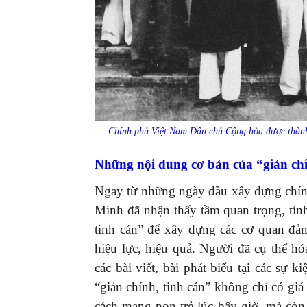
Chính phủ Việt Nam Dân chủ Cộng hòa được thành
Những nội dung cơ bản của “giản chí
Ngay từ những ngày đầu xây dựng chín
Minh đã nhận thấy tầm quan trọng, tính
tinh cán” để xây dựng các cơ quan đả
hiệu lực, hiệu quả. Người đã cụ thể h
các bài viết, bài phát biểu tại các sự
“giản chính, tinh cán” không chỉ có giá
cách mạng non trẻ lúc bấy giờ, mà còn 