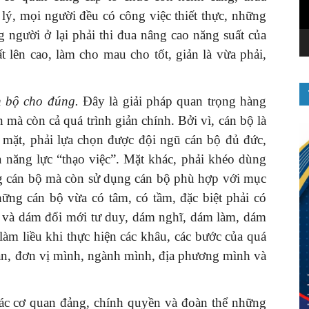
lý, mọi người đều có công việc thiết thực, những
g người ở lại phải thi đua nâng cao năng suất của
ất lên cao, làm cho mau cho tốt, giản là vừa phải,
n bộ cho đúng.
Đây là giải pháp quan trọng hàng
 mà còn cả quá trình giản chính. Bởi vì, cán bộ là
 mặt, phải lựa chọn được đội ngũ cán bộ đủ đức,
à năng lực “thạo việc”. Mặt khác, phải khéo dùng
ng cán bộ mà còn sử dụng cán bộ phù hợp với mục
những cán bộ vừa có tâm, có tầm, đặc biệt phải có
ẽ và dám đổi mới tư duy, dám nghĩ, dám làm, dám
àm liều khi thực hiện các khâu, các bước của quá
quan, đơn vị mình, ngành mình, địa phương mình và
 các cơ quan đảng, chính quyền và đoàn thể những