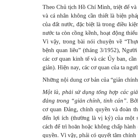
Theo Chủ tịch Hồ Chí Minh, triệt để và
và cá nhân không cần thiết là biện phá
của đất nước, đặc biệt là trong điều k
nước ta còn cồng kềnh, hoạt động thiếu 
Vì vậy, trong bài nói chuyện về “Thự
bệnh quan liêu” (tháng 3/1952), Người
các cơ quan kinh tế và các Ủy ban, cần
giản). Hiện nay, các cơ quan của ta ngườ
Những nội dung cơ bản của “giản chính,
Một là, phải sử dụng tổng hợp các giả
đảng trong “giản chính, tinh cán”.
Bởi
cơ quan Đảng, chính quyền và đoàn th
đến lợi ích (thường là vị kỷ) của một
cách để trì hoãn hoặc không chấp hành 
quyền. Vì vậy, phải có quyết tâm chính 