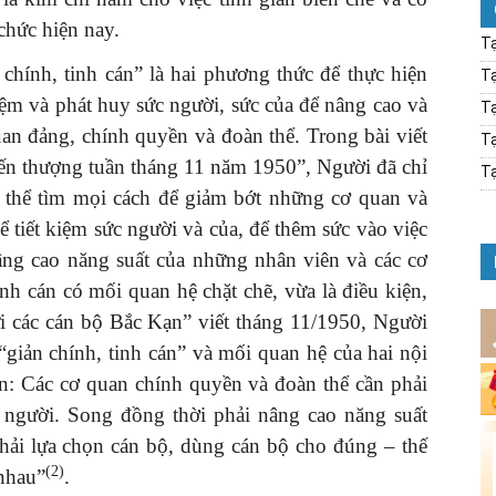
chức hiện nay.
Tạ
chính, tinh cán” là hai phương thức để thực hiện
Tạ
iệm và phát huy sức người, sức của để nâng cao và
Tạ
uan đảng, chính quyền và đoàn thể. Trong bài viết
Tạ
 đến thượng tuần tháng 11 năm 1950”, Người đã chỉ
Tạ
 thể tìm mọi cách để giảm bớt những cơ quan và
 tiết kiệm sức người và của, để thêm sức vào việc
âng cao năng suất của những nhân viên và các cơ
inh cán có mối quan hệ chặt chẽ, vừa là điều kiện,
ửi các cán bộ Bắc Kạn” viết tháng 11/1950, Người
là “giản chính, tinh cán” và mối quan hệ của hai nội
án: Các cơ quan chính quyền và đoàn thể cần phải
ức người. Song đồng thời phải nâng cao năng suất
hải lựa chọn cán bộ, dùng cán bộ cho đúng – thế
(2)
 nhau”
.