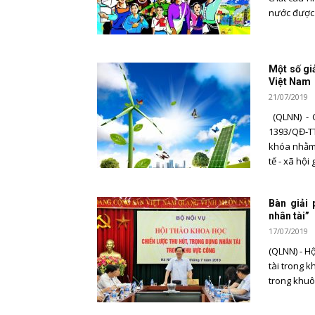
nước được đ
Một số gi
Việt Nam
21/07/2019
(QLNN) - 
1393/QĐ-T
khóa nhằm 
tế - xã hội 
Bàn giải 
nhân tài”
17/07/2019
(QLNN) - H
tài trong 
trong khuô