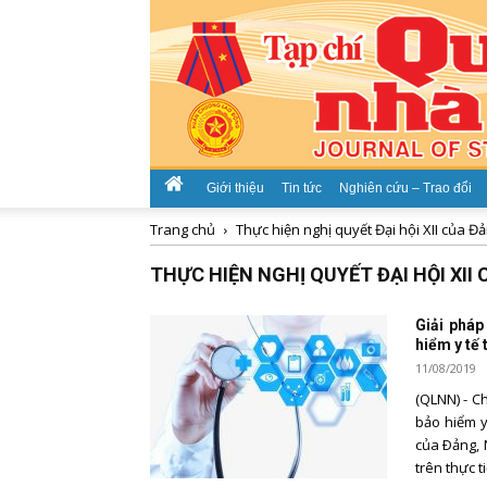
Giới thiệu
Tin tức
Nghiên cứu – Trao đổi
Trang chủ
Thực hiện nghị quyết Đại hội XII của Đ
THỰC HIỆN NGHỊ QUYẾT ĐẠI HỘI XII
Giải pháp
hiểm y tế
11/08/2019
(QLNN) - C
bảo hiểm y
của Ðảng, 
trên thực ti