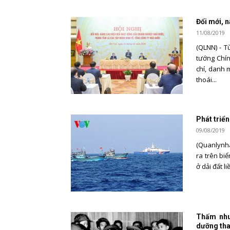
Đổi mới, 
11/08/2019
(QLNN) - T
tướng Chín
chí, danh 
thoái...
Phát triể
09/08/2019
(Quanlynha
ra trên biể
ở dải đất l
Thấm nhu
dưỡng tha