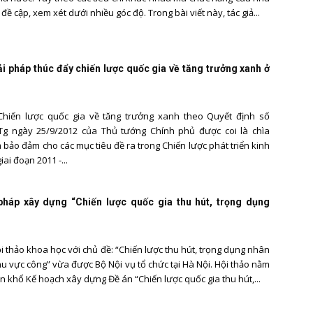
ề cập, xem xét dưới nhiều góc độ. Trong bài viết này, tác giả...
ải pháp thúc đẩy chiến lược quốc gia về tăng trưởng xanh ở
Chiến lược quốc gia về tăng trưởng xanh theo Quyết định số
Tg ngày 25/9/2012 của Thủ tướng Chính phủ được coi là chìa
bảo đảm cho các mục tiêu đề ra trong Chiến lược phát triển kinh
giai đoạn 2011 -...
pháp xây dựng “Chiến lược quốc gia thu hút, trọng dụng
ội thảo khoa học với chủ đề: “Chiến lược thu hút, trọng dụng nhân
khu vực công” vừa được Bộ Nội vụ tổ chức tại Hà Nội. Hội thảo nằm
n khổ Kế hoạch xây dựng Đề án “Chiến lược quốc gia thu hút,...