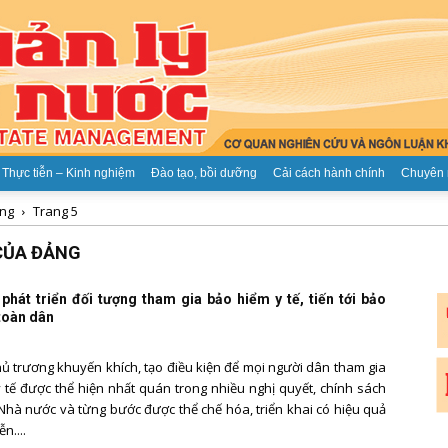
Thực tiễn – Kinh nghiệm
Đào tạo, bồi dưỡng
Cải cách hành chính
Chuyên 
ảng
Trang 5
Tạp
 CỦA ĐẢNG
 phát triển đối tượng tham gia bảo hiểm y tế, tiến tới bảo
 toàn dân
chí
hủ trương khuyến khích, tạo điều kiện để mọi người dân tham gia
 tế được thể hiện nhất quán trong nhiều nghị quyết, chính sách
Nhà nước và từng bước được thể chế hóa, triển khai có hiệu quả
ễn....