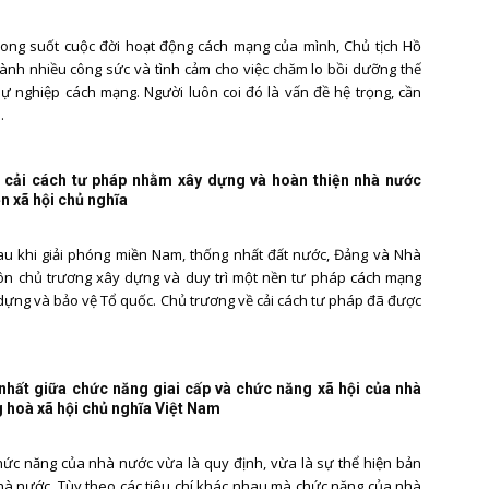
rong suốt cuộc đời hoạt động cách mạng của mình, Chủ tịch Hồ
ành nhiều công sức và tình cảm cho việc chăm lo bồi dưỡng thế
sự nghiệp cách mạng. Người luôn coi đó là vấn đề hệ trọng, cần
.
cải cách tư pháp nhằm xây dựng và hoàn thiện nhà nước
n xã hội chủ nghĩa
au khi giải phóng miền Nam, thống nhất đất nước, Đảng và Nhà
ôn chủ trương xây dựng và duy trì một nền tư pháp cách mạng
ựng và bảo vệ Tổ quốc. Chủ trương về cải cách tư pháp đã được
nhất giữa chức năng giai cấp và chức năng xã hội của nhà
 hoà xã hội chủ nghĩa Việt Nam
hức năng của nhà nước vừa là quy định, vừa là sự thể hiện bản
hà nước. Tùy theo các tiêu chí khác nhau mà chức năng của nhà