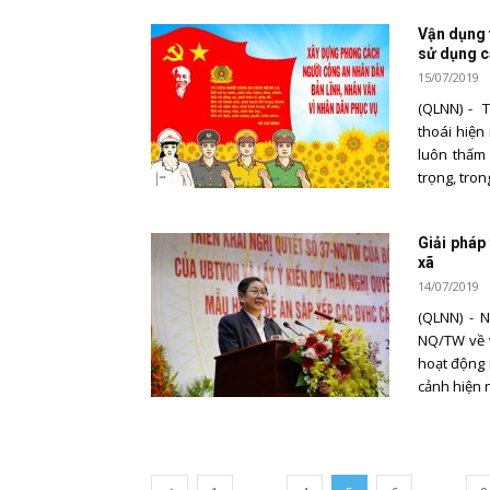
Vận dụng 
sử dụng c
15/07/2019
(QLNN) - 
thoái hiện
luôn thấm
trọng, trong
Giải pháp
xã
14/07/2019
(QLNN) - 
NQ/TW về v
hoạt động 
cảnh hiện n