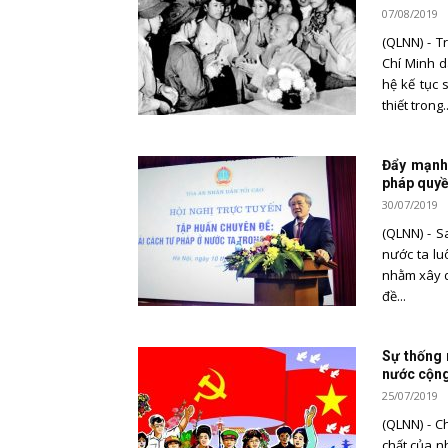
07/08/2019
(QLNN) - T
Chí Minh d
hệ kế tục 
thiết trong..
Đẩy mạnh 
pháp quyề
30/07/2019
(QLNN) - S
nước ta lu
nhằm xây d
đề...
Sự thống 
nước cộng
25/07/2019
(QLNN) - C
chất của n