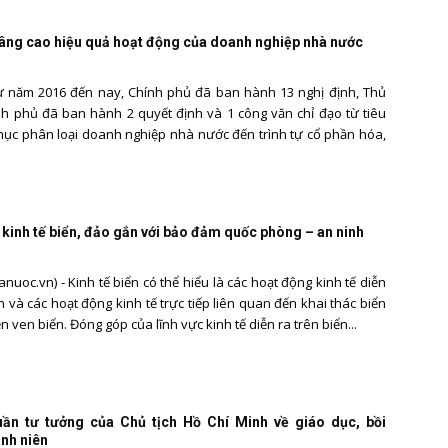
Quản
nâng cao hiệu quả hoạt động của doanh nghiệp nhà nước
ừ năm 2016 đến nay, Chính phủ đã ban hành 13 nghị định, Thủ
h phủ đã ban hành 2 quyết định và 1 công văn chỉ đạo từ tiêu
mục phân loại doanh nghiệp nhà nước đến trình tự cổ phần hóa,
lý
n kinh tế biển, đảo gắn với bảo đảm quốc phòng – an ninh
nuoc.vn) - Kinh tế biển có thể hiểu là các hoạt động kinh tế diễn
nhà
n và các hoạt động kinh tế trực tiếp liên quan đến khai thác biển
iền ven biển. Đóng góp của lĩnh vực kinh tế diễn ra trên biển...
nước
ần tư tưởng của Chủ tịch Hồ Chí Minh về giáo dục, bồi
nh niên