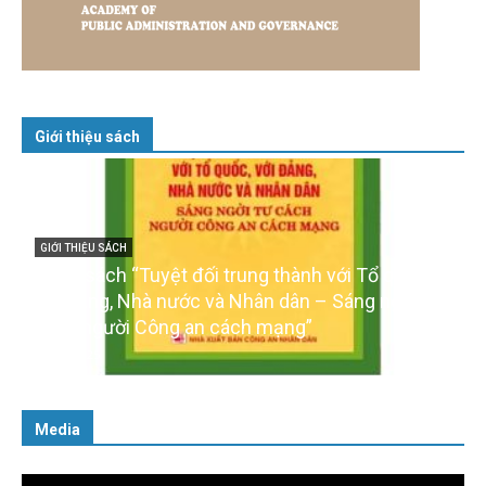
Giới thiệu sách
GIỚI THIỆU SÁCH
Cuốn sách “Tuyệt đối trung thành với Tổ quốc,
với Đảng, Nhà nước và Nhân dân – Sáng ngời tư
cách người Công an cách mạng”
06/02/2025
Media
Trình