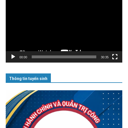
chơi
Video
00:00
30:35
Thông tin tuyển sinh