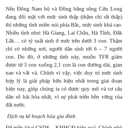
Nếu Đông Nam bộ và Đồng bằng sông Cửu Long
đang đối mặt với mức sinh thấp (thậm chí rất thấp)
thì những tỉnh miền núi phía Bắc, mức sinh khá cao.
Nhiều tỉnh như: Hà Giang, Lai Châu, Hà Tĩnh, Đắk
Lắk… có tỷ suất sinh ở mức trên dưới 3 con. Thậm
chí có những nơi, người dân sinh tới 6 – 7 người
con. Do đó, ở những tỉnh này, muốn TFR giảm
được từ 3 con xuống 2,1 con là con đường dài, gian
nan và vất vả. Chính vì vậy, việc duy trì mức sinh
hợp lý là giải pháp hữu hiệu nhất trong giai đoạn
hiện nay, giúp chúng ta có được quy mô và cơ cấu
dân số hài hòa nhất, vì sự phát triển bền vững của
đất nước.
Dịch vụ kế hoạch hóa gia đình
Để triển khai CSDS – KHHGĐ hiệu quả, Chính phủ