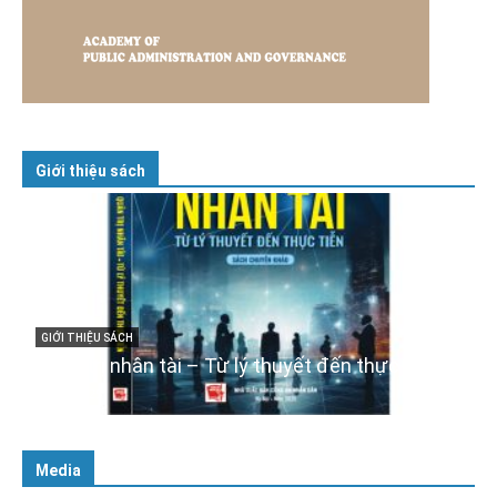
Giới thiệu sách
GIỚI THIỆU SÁCH
Cuốn sách “Tuyệt đối trung thành với Tổ quốc,
với Đảng, Nhà nước và Nhân dân – Sáng ngời
tư cách người Công an cách mạng”
06/02/2025
Media