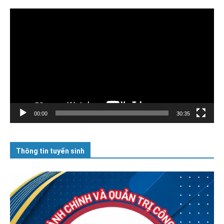
Trình
chơi
Video
00:00
30:35
Thông tin tuyển sinh