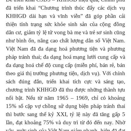
đã triển khai “Chương trình thúc đẩy các dịch vụ
KHHGĐ dài hạn và vĩnh viễn” đã góp phần cải
thiện tính trạng sức khỏe sinh sản của cộng đồng
dân cư, giảm tỷ lệ tử vong bà mẹ và trẻ sơ sinh cũng
như bình ổn, nâng cao chất lượng dân số Việt Nam.
Việt Nam đã đa dạng hoá phương tiện và phương
pháp tránh thai; đa dạng hoá mạng lưới cung cấp và
đa dạng hoá chế độ cung cấp (miễn phí, bán rẻ, bán
theo giá thị trường phương tiện, dịch vụ). Với chính
sách đúng đắn, triển khai tích cực và sáng tạo,
chương trình KHHGĐ đã thu được những thành tựu
nổi bật. Nếu từ năm 1965 – 1969, chỉ có khoảng
15% số cặp vợ chồng sử dụng biện pháp tránh thai
thì bước sang thế kỷ XXI, tỷ lệ này đã tăng gấp 5
lần, đạt khoảng 75% và duy trì từ đó đến nay. Nhờ
vậy, mức sinh của Việt Nam giảm nhanh, hiện đã đạt