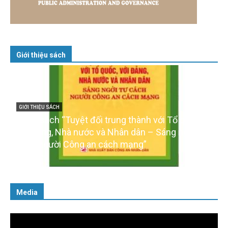
Giới thiệu sách
GIỚI THIỆU SÁCH
Cuốn sách “Tuyệt đối trung thành với Tổ quốc,
với Đảng, Nhà nước và Nhân dân – Sáng ngời tư
cách người Công an cách mạng”
06/02/2025
Media
Trình