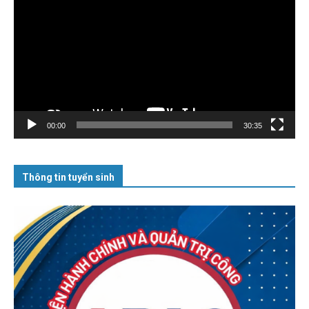
chơi
Video
00:00
30:35
Thông tin tuyển sinh