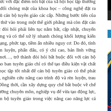
ức với đặc điểm nổi bật của xã hội học tập thường
đổi chóng mặt của khoa học – công nghệ đặt ra
gũ cán bộ tuyên giáo các cấp. Những bước tiến của
ứ vào trong một thế giới phẳng mà còn đặt cán
đòi hỏi phải liên tục nắm bắt, cập nhật, chuyển
ng và có thể xử lý nhanh chóng khối lượng kiến
ng, phức tạp, tiềm ẩn nhiều nguy cơ. Do đó, tính
 luyện, phấn đấu, có ý chí cao, bản lĩnh vững
nơi…, trở thành đòi hỏi bắt buộc đối với cán bộ
o ban tuyên giáo chỉ có thể tạo điều kiện vật chất
ọc tập tốt nhất để cán bộ tuyên giáo có thể phát
̣p, nghiên cứu nâng cao trình độ và rèn luyện, trau
ng thời, cần xây dựng quy chế bắt buộc về chế
̀i dưỡng chuyên môn, nghiệp vụ để vừa tạo động lực,
án bộ tuyên giáo trong việc nâng cao năng lực cá