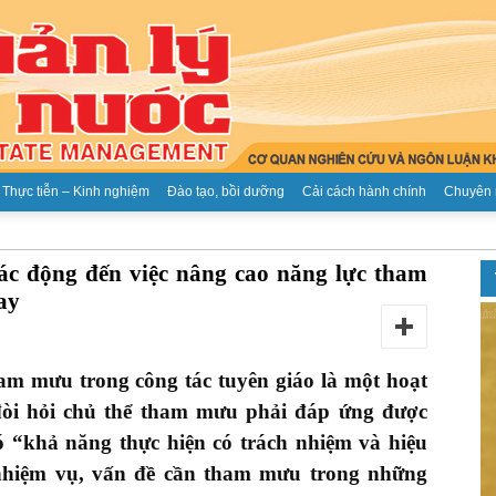
Thực tiễn – Kinh nghiệm
Đào tạo, bồi dưỡng
Cải cách hành chính
Chuyên 
Tạp
tác động đến việc nâng cao năng lực tham
ay
 mưu trong công tác tuyên giáo là một hoạt
chí
̀i hỏi chủ thể tham mưu phải đáp ứng được
 có “khả năng thực hiện có trách nhiệm và hiệu
 nhiệm vụ, vấn đề cần tham mưu trong những