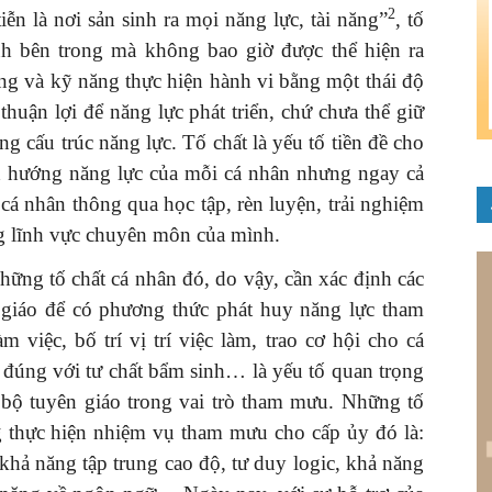
2
 tiễn là nơi sản sinh ra mọi năng lực, tài năng”
, tố
 tính bên trong mà không bao giờ được thể hiện ra
ng và kỹ năng thực hiện hành vi bằng một thái độ
̣n thuận lợi để năng lực phát triển, chứ chưa thể giữ
ng cấu trúc năng lực. Tố chất là yếu tố tiền đề cho
nh hướng năng lực của mỗi cá nhân nhưng ngay cả
 cá nhân thông qua học tập, rèn luyện, trải nghiệm
rong lĩnh vực chuyên môn của mình.
ng tố chất cá nhân đó, do vậy, cần xác định các
n giáo để có phương thức phát huy năng lực tham
ệc, bố trí vị trí việc làm, trao cơ hội cho cá
́ch đúng với tư chất bẩm sinh… là yếu tố quan trọng
 bộ tuyên giáo trong vai trò tham mưu. Những tố
ng thực hiện nhiệm vụ tham mưu cho cấp ủy đó là:
ốt, khả năng tập trung cao độ, tư duy logic, khả năng