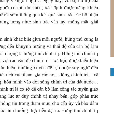
 năng về ngôn ngữ… Ngày nay, với sự hỗ trợ của
ời có thể tìm hiểu, xác định được năng khiếu
ừ rất sớm thông qua kết quả sinh trắc các bộ phận
h trung ương như: sinh trắc vân tay, mống mắt, giải
̉m sinh khác biệt giữa mỗi người, hứng thú cũng là
ởng đến khuynh hướng và thái độ của cán bộ làm
n trọng là hứng thú chính trị. Hứng thú chính trị
n với các vấn đề chính trị – xã hội, được biểu hiện
̀m hiểu, thường xuyên đề cập hoặc suy nghĩ đến
tế; tích cực tham gia các hoạt động chính trị – xã
g, hòa mình vào đời sống chính trị của đất nước…
ính trị là cơ sở để cán bộ làm công tác tuyên giáo
năng lực tư duy chính trị nhạy bén, góp phần trực
của thông tin trong tham mưu cho cấp ủy và bảo đảm
́c tình huống thực tiễn đặt ra. Hứng thú chính trị