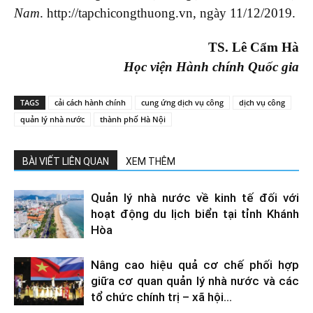
Nam
. http://tapchicongthuong.vn, ngày 11/12/2019.
TS. Lê Cẩm Hà
Học viện Hành chính Quốc gia
TAGS
cải cách hành chính
cung ứng dịch vụ công
dịch vụ công
quản lý nhà nước
thành phố Hà Nội
BÀI VIẾT LIÊN QUAN
XEM THÊM
Quản lý nhà nước về kinh tế đối với
hoạt động du lịch biển tại tỉnh Khánh
Hòa
Nâng cao hiệu quả cơ chế phối hợp
giữa cơ quan quản lý nhà nước và các
tổ chức chính trị – xã hội...