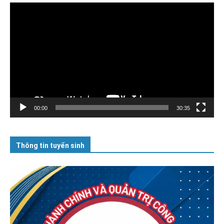
Trình
chơi
Video
00:00
30:35
Thông tin tuyển sinh