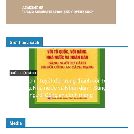
Giới thiệu sách
GIỚI THIỆU SÁCH
Ra mắt ba cuốn sách ảnh chào mừng Đại hội
XIV của Đảng
16/01/2026
Media