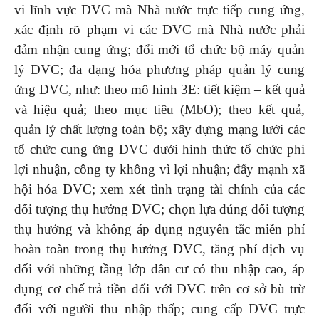
vi lĩnh vực DVC mà Nhà nước trực tiếp cung ứng,
xác định rõ phạm vi các DVC mà Nhà nước phải
đảm nhận cung ứng; đổi mới tổ chức bộ máy quản
lý DVC; đa dạng hóa phương pháp quản lý cung
ứng DVC, như: theo mô hình 3E: tiết kiệm – kết quả
và hiệu quả; theo mục tiêu (MbO); theo kết quả,
quản lý chất lượng toàn bộ; xây dựng mạng lưới các
tổ chức cung ứng DVC dưới hình thức tổ chức phi
lợi nhuận, công ty không vì lợi nhuận; đẩy mạnh xã
hội hóa DVC; xem xét tình trạng tài chính của các
đối tượng thụ hưởng DVC; chọn lựa đúng đối tượng
thụ hưởng và không áp dụng nguyên tắc miễn phí
hoàn toàn trong thụ hưởng DVC, tăng phí dịch vụ
đối với những tầng lớp dân cư có thu nhập cao, áp
dụng cơ chế trả tiền đối với DVC trên cơ sở bù trừ
đối với người thu nhập thấp; cung cấp DVC trực