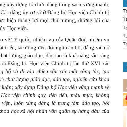
ong xây dựng tổ chức đảng trong sạch vững mạnh,
Tạ
 Các đảng ủy cơ sở ở Đảng bộ Học viện Chính trị
Tạ
thực hiện thắng lợi mọi chủ trương, đường lối của
 ủy Học viện.
Tạ
Tạ
bảo vệ Tổ quốc, nhiệm vụ của Quân đội, nhiệm vụ
Tạ
át triển, tác động đến đội ngũ cán bộ, đảng viên ở
hất lượng giáo dục, đào tạo là khả năng sẵn sàng
 hội Đảng bộ Học viện Chính trị lần thứ XVI xác
ng bộ và đi vào chiều sâu các mặt công tác, tạo
ề chất lượng giáo dục, đào tạo, nghiên cứu khoa
 lý luận; xây dựng Đảng bộ Học viện vững mạnh về
, Học viện chính quy, tiên tiến, mẫu mực; không
 viện, luôn xứng đáng là trung tâm đào tạo, bồi
 khoa học xã hội nhân văn quân sự hàng đầu của