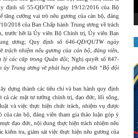
Quy định số 55-QĐ/TW ngày 19/12/2016 của Bộ
để tăng cường vai trò nêu gương của cán bộ, đảng
10/2018 của Ban Chấp hành Trung ương về trách
, trước hết là Ủy viên Bộ Chính trị, Ủy viên Ban
rung ương; Quy định số
646-QĐ/QUTW
ngày
 trách nhiệm nêu gương của cán bộ, đảng viên,
n lý các cấp trong Quân đội;
Nghị quyết số 847-
 ủy Trung ương về phát huy phẩm chất “Bộ đội
xây dựng thành các tiêu chí và ban hành quy định
 cả các mặt tư tưởng chính trị, đạo đức, lối sống,
luật và việc thực hiện chức trách, nhiệm vụ được
rò của cán bộ, đảng viên tham gia thảo luận góp ý
 mực đạo đức, nội dung thực hiện trách nhiệm nêu
c kiểm tra, giám sát việc thực hiện nêu gương của