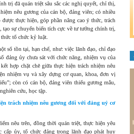
trị đã quán triệt sâu sắc các nghị quyết, chỉ thị,
nhiệm nêu gương của cán bộ, đảng viên; có nhiều
o được thực hiện, góp phần nâng cao ý thức, trách
tạo sự chuyển biến tích cực về tư tưởng chính trị,
 thức tổ chức kỷ luật.
t số tồn tại, hạn chế, như: việc lãnh đạo, chỉ đạo
số đảng ủy chưa sát với chức năng, nhiệm vụ của
kết hợp chặt chẽ giữa thực hiện trách nhiệm nêu
iện nhiệm vụ và xây dựng cơ quan, khoa, đơn vị
iểu”; còn có cán bộ, đảng viên thiếu gương mẫu,
 nghiên cứu, học tập.
iện trách nhiệm nêu gương đối với đảng uỷ cơ
ểm nêu trên, đồng thời quán triệt, thực hiện yêu
ác cấp ủy, tổ chức đảng trong lãnh đạo phát huy