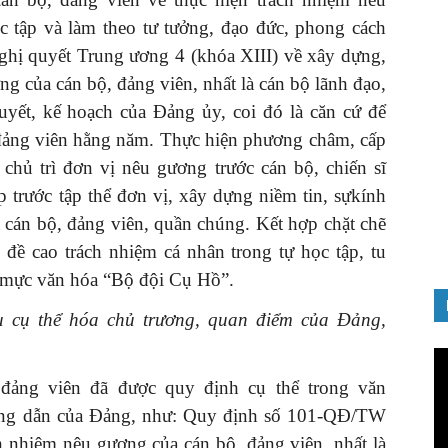
ọc tập và làm theo tư tưởng, đạo đức, phong cách
ghị quyết Trung ương 4 (khóa XIII) về xây dựng,
 của cán bộ, đảng viên, nhất là cán bộ lãnh đạo,
quyết, kế hoạch của Đảng ủy, coi đó là căn cứ để
, đảng viên hằng năm. Thực hiện phương châm, cấp
 chủ trì đơn vị nêu gương trước cán bộ, chiến sĩ
 trước tập thể đơn vị, xây dựng niềm tin, sựkính
a cán bộ, đảng viên, quần chúng. Kết hợp chặt chẽ
 đề cao trách nhiệm cá nhân trong tự học tập, tu
ẩn mực văn hóa “Bộ đội Cụ Hồ”.
u
cụ thể hóa chủ trương, quan điểm của Đảng,
Tr
ch
đảng viên đã được quy định cụ thể trong văn
Vi
hướng dẫn của Đảng, như: Quy định số 101-QĐ/TW
h nhiệm nêu gương của cán bộ, đảng viên, nhất là