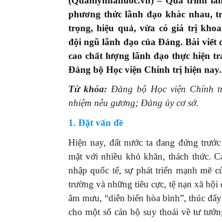
(Quanlynhanuoc.vn) –
Q
uá trình l
phương thức lãnh đạo khác nhau, t
trọng, hiệu quả, vừa có giá trị kho
đội
ngũ
lãnh đạo của Đảng. Bài viết 
cao chất lượng lãnh đạo thực hiện 
Đảng bộ Học viện Chính trị hiện nay
.
Từ khóa:
Đảng bộ Học viện Chính tr
nhiệm nêu gương; Đảng ủy cơ sở.
1. Đặt vấn đề
Hiện nay, đất nước ta đang đứng trước
mặt với nhiều khó khăn, thách thức. Các
nhập quốc tế, sự phát triển mạnh mẽ củ
trường và những tiêu cực, tệ nạn xã hội
âm mưu, “diễn biến hòa bình”, thúc đẩy 
cho một số cán bộ suy thoái về tư tưởng