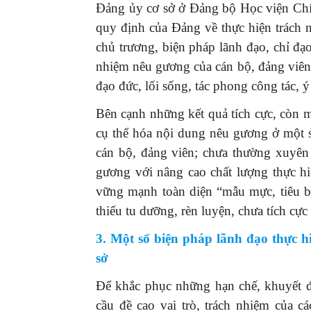
Đảng ủy cơ sở ở Đảng bộ Học viện Chính 
quy định của Đảng về thực hiện trách 
chủ trương, biện pháp lãnh đạo, chỉ đạ
nhiệm nêu gương của cán bộ, đảng viên, 
đạo đức, lối sống, tác phong công tác, ý
Bên cạnh những kết quả tích cực, còn mộ
cụ thể hóa nội dung nêu gương ở một 
cán bộ, đảng viên; chưa thường xuyên 
gương với nâng cao chất lượng thực h
vững mạnh toàn diện “mẫu mực, tiêu b
thiếu tu dưỡng, rèn luyện, chưa tích cực
3. Một số biện pháp lãnh đạo thực h
sở
Để khắc phục những hạn chế, khuyết đi
cầu đề cao vai trò, trách nhiệm của c