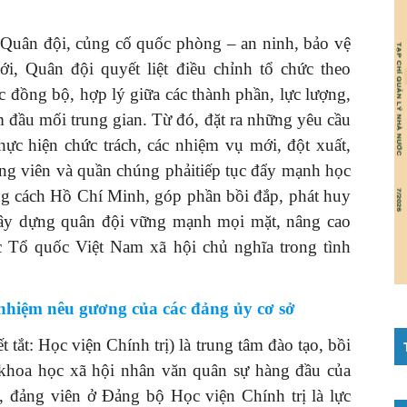
Quân đội, củng cố quốc phòng – an ninh, bảo vệ
ới, Quân đội quyết liệt điều chỉnh tổ chức theo
c đồng bộ, hợp lý giữa các thành phần, lực lượng,
 đầu mối trung gian. Từ đó, đặt ra những yêu cầu
hực hiện chức trách, các nhiệm vụ mới, đột xuất,
ảng viên và quần chúng phảitiếp tục đẩy mạnh học
ong cách Hồ Chí Minh, góp phần bồi đắp, phát huy
ây dựng quân đội vững mạnh mọi mặt, nâng cao
 Tổ quốc Việt Nam xã hội chủ nghĩa trong tình
 nhiệm nêu gương của các đảng ủy cơ sở
tắt: Học viện Chính trị) là trung tâm đào tạo, bồi
 khoa học xã hội nhân văn quân sự hàng đầu của
, đảng viên ở Đảng bộ Học viện Chính trị là lực