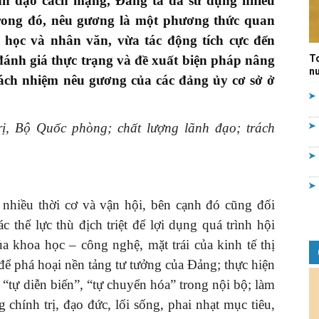
ãnh đạo cách mạng, Đảng ta đã sử dụng nhiều
rong đó, nêu gương là một phương thức quan
Quản
a học và nhân văn, vừa tác động tích cực đến
đánh giá thực trạng và đề xuất biện pháp nâng
T
nư
trách nhiệm nêu gương của các
đ
ảng ủy cơ sở ở
lý
ị, Bộ Quốc phòng; chất lượng lãnh đạo; trách
 nhiều thời cơ và vận hội, bên cạnh đó cũng đối
nhà
 thế lực thù địch triệt để lợi dụng quá trình hội
a khoa học – công nghệ, mặt trái của kinh tế thị
 để phá hoại nền tảng tư tưởng của Đảng; thực hiện
“tự diễn biến”, “tự chuyển hóa” trong nội bộ; làm
nước
 chính trị, đạo đức, lối sống, phai nhạt mục tiêu,