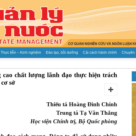
Thực tiễn – Kinh nghiệm
Đào tạo, bồi dưỡng
Cải cách hành chính
Chuyên 
Tạp
 cao chất lượng lãnh đạo thực hiện trách
 cơ sở
Thiếu tá Hoàng Đình Chính
chí
Trung tá Tạ Văn Thắng
Học viện Chính trị, Bộ Quốc phòng