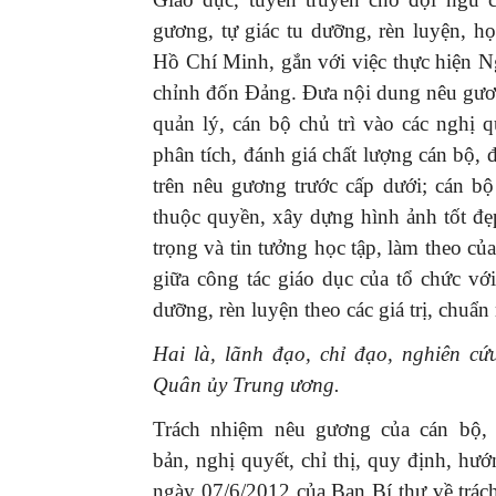
gương, tự giác tu dưỡng, rèn luyện, h
Hồ Chí Minh, gắn với việc thực hiện N
chỉnh đốn Đảng. Đưa nội dung nêu gương
quản lý, cán bộ chủ trì vào các nghị 
phân tích, đánh giá chất lượng cán bộ
trên nêu gương trước cấp dưới; cán bộ
thuộc quyền, xây dựng hình ảnh tốt đẹp
trọng và tin tưởng học tập, làm theo củ
giữa công tác giáo dục của tổ chức với
dưỡng, rèn luyện theo các giá trị, chu
Hai là,
lãnh đạo, chỉ đạo, nghiên cứ
Quân ủy Trung ương.
Trách nhiệm nêu gương của cán bộ, 
bản, nghị quyết, chỉ thị, quy định, 
ngày 07/6/2012 của Ban Bí thư về trác