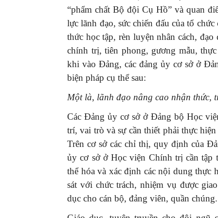
“phẩm chất Bộ đội Cụ Hồ” và quan điể
lực lãnh đạo, sức chiến đấu của tổ chức
thức học tập, rèn luyện nhân cách, đạ
chính trị, tiên phong, gương mẫu, thự
khi vào Đảng, các đảng ủy cơ sở ở Đản
biện pháp cụ thể sau:
Một là
,
lãnh
đạo
nâng cao nhận thức, 
Các Đảng ủy cơ sở ở Đảng bộ Học viện 
trí, vai trò và sự cần thiết phải thực h
Trên cơ sở các chỉ thị, quy định của Đ
ủy cơ sở ở Học viện Chính trị cần tập t
thể hóa và xác định các nội dung thực 
sát với chức trách, nhiệm vụ được giao
dục cho cán bộ, đảng viên, quần chúng
Giáo dục, tuyên truyền cho đội ngũ c