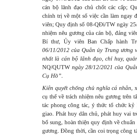
cán bộ lãnh đạo chủ chốt các cấp; 
chính trị về một số việc cần làm ngay 
viên; Quy định số 08-QĐi/TW ngày 25/
nhiệm nêu gương của cán bộ, đảng viên
Bí thư, Ủy viên Ban Chấp hành T
06/11/2012 của Quân ủy Trung ương về
nhất là cán bộ lãnh đạo, chỉ huy, quả
NQ/QUTW
ngày 28/12/2021 của Quân
Cụ Hồ”.
Kiên quyết chống chủ nghĩa cá nhân
,
cụ thể về trách nhiệm nêu gương trên tất
tác phong công tác, ý thức tổ chức kỷ 
giao. Phát huy dân chủ, phát huy vai t
bổ sung, hoàn thiện quy định về chuẩn
gương. Đồng thời, cần coi trọng công tá